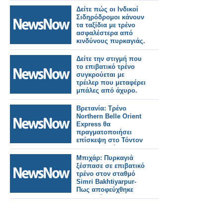
Δείτε πώς οι Ινδικοί
Σιδηρόδρομοι κάνουν
τα ταξίδια με τρένο
ασφαλέστερα από
κινδύνους πυρκαγιάς.
Δείτε την στιγμή που
το επιβατικό τρένο
συγκρούεται με
τρέιλερ που μεταφέρει
μπάλες από άχυρο.
Βρετανία: Τρένο
Northern Belle Orient
Express θα
πραγματοποιήσει
επίσκεψη στο Τόντον
της Κορνουάλης.
Μπιχάρ: Πυρκαγιά
ξέσπασε σε επιβατικό
τρένο στον σταθμό
Simri Bakhtiyarpur-
Πως αποφεύχθηκε
τραγωδία.