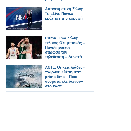
Απογευματινή Ζώνη:
Το «Live News»
κράτησε την κορυφή
Prime Time Ζώνη: Ο
τελικός Ολυμπιακός –
Παναθηναϊκός
σάρωσε την
τηλεθέαση – Δυνατά
το «Να Μ' Αγαπάς»
και το «Μπαμπά Σ'
ΑΝΤ1: Οι «Σπιλιάδες»
Αγαπώ»
παίρνουν θέση στην
prime time – Ποια
ονόματα κλειδώνουν
στο καστ