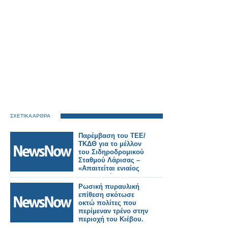
ΣΧΕΤΙΚΑ ΑΡΘΡΑ
Παρέμβαση του ΤΕΕ/
ΤΚΔΘ για το μέλλον
του Σιδηροδρομικού
Σταθμού Λάρισας –
«Απαιτείται ενιαίος
σχεδιασμός για την
πόλη».
Ρωσική πυραυλική
επίθεση σκότωσε
οκτώ πολίτες που
περίμεναν τρένο στην
περιοχή του Κιέβου.