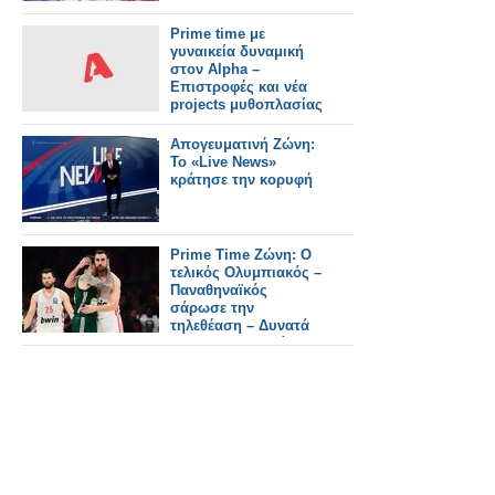
Prime time με
γυναικεία δυναμική
στον Alpha –
Επιστροφές και νέα
projects μυθοπλασίας
Απογευματινή Ζώνη:
Το «Live News»
κράτησε την κορυφή
Prime Time Ζώνη: Ο
τελικός Ολυμπιακός –
Παναθηναϊκός
σάρωσε την
τηλεθέαση – Δυνατά
το «Να Μ' Αγαπάς»
και το «Μπαμπά Σ'
Αγαπώ»