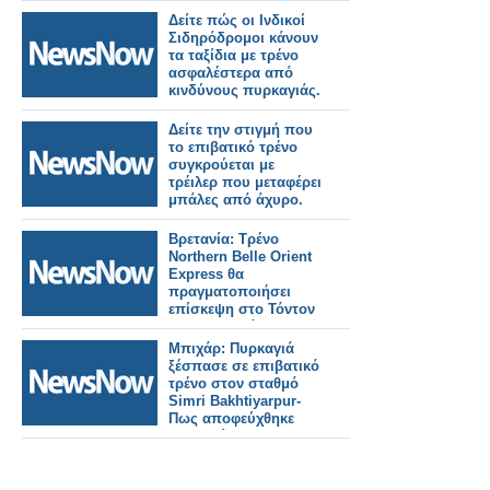
Δείτε πώς οι Ινδικοί
Σιδηρόδρομοι κάνουν
τα ταξίδια με τρένο
ασφαλέστερα από
κινδύνους πυρκαγιάς.
Δείτε την στιγμή που
το επιβατικό τρένο
συγκρούεται με
τρέιλερ που μεταφέρει
μπάλες από άχυρο.
Βρετανία: Τρένο
Northern Belle Orient
Express θα
πραγματοποιήσει
επίσκεψη στο Τόντον
της Κορνουάλης.
Μπιχάρ: Πυρκαγιά
ξέσπασε σε επιβατικό
τρένο στον σταθμό
Simri Bakhtiyarpur-
Πως αποφεύχθηκε
τραγωδία.