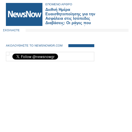
σταθμό Καλαμάτας.
ΕΠΟΜΕΝΟ ΑΡΘΡΟ
Διεθνή Ημέρα
Ευαισθητοποίησης για την
Ασφάλεια στις Ισόπεδες
Διαβάσεις: Οι ράγες που
συναντούν την άσφαλτο
ΣΧΟΛΙΑΣΤΕ
κρύβουν θανάσιμους
κινδύνους.
ΑΚΟΛΟΥΘΗΣΤΕ ΤΟ NEWSNOWGR.COM