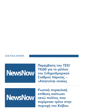
ΣΧΕΤΙΚΑ ΑΡΘΡΑ
Παρέμβαση του ΤΕΕ/
ΤΚΔΘ για το μέλλον
του Σιδηροδρομικού
Σταθμού Λάρισας –
«Απαιτείται ενιαίος
σχεδιασμός για την
πόλη».
Ρωσική πυραυλική
επίθεση σκότωσε
οκτώ πολίτες που
περίμεναν τρένο στην
περιοχή του Κιέβου.