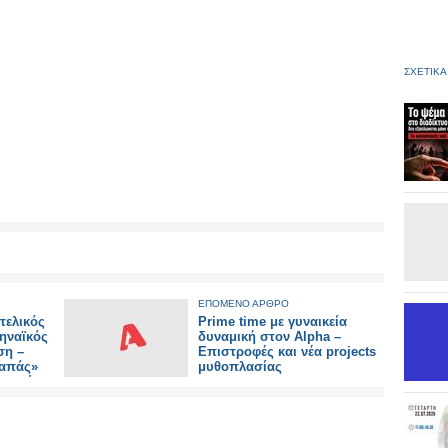
ΣΧΕΤΙΚΑ
ΕΠΟΜΕΝΟ ΑΡΘΡΟ
τελικός
Prime time με γυναικεία
ηναϊκός
δυναμική στον Alpha –
ση –
Επιστροφές και νέα projects
γαπάς»
μυθοπλασίας
Αγαπώ»