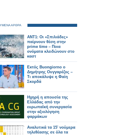
ΥΜΕΝΑ ΑΡΘΡΑ
ΑΝΤ1: Οι «Σπιλιάδες»
παίρνουν θέση στην
prime time – Ποια
ονόματα κλειδώνουν στο
καστ
Εκτός Buongiorno ο
Δημήτρης Ουγγαρέζος –
Τι αποκάλυψε η Φαίη
Σκορδά
Ηχηρή η απουσία της
Ελλάδας από την
ευρωπαϊκή συνεργασία
στην αξιολόγηση
φαρμάκων
Αναλυτικά τα 15' νούμερα
τηλεθέασης σε όλα τα