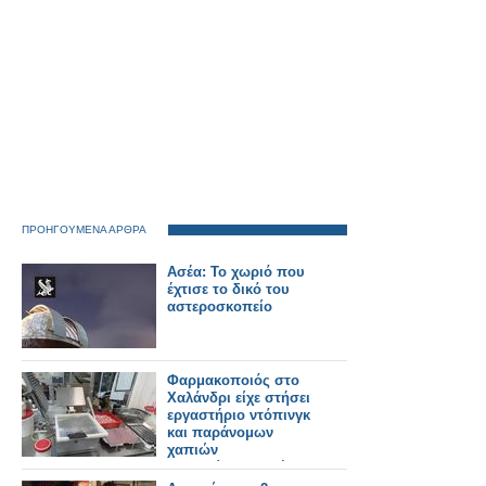
ΠΡΟΗΓΟΥΜΕΝΑ ΑΡΘΡΑ
Ασέα: Το χωριό που
έχτισε το δικό του
αστεροσκοπείο
Φαρμακοποιός στο
Χαλάνδρι είχε στήσει
εργαστήριο ντόπινγκ
και παράνομων
χαπιών
αδυνατίσματος, έκανε
εξαγωγές σε 90 χώρες