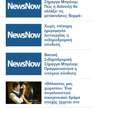
πυρκαγιάς.
Σήραγγα Μπρένερ:
Πώς η διάνοιξη θα
αλλάξει τις
μετακινήσεις Βορρά–
Νότου.
Χωρίς επίσημη
ημερομηνία
λειτουργίας η
σιδηροδρομική
σύνδεση
Βουδαπέστης–
Βελιγραδίου.
Βασική
Σιδηροδρομική
Σήραγγα Μπρένερ:
Πραγματικότητα η
υπόγεια σύνδεση
Ιταλίας–Αυστρίας.
«Θάλασσες μας
χώρισαν»: Ένα
συγκλονιστικό
οικογενειακό δράμα
εποχής έρχεται στο
νέο πρόγραμμα της
ΕΡΤ