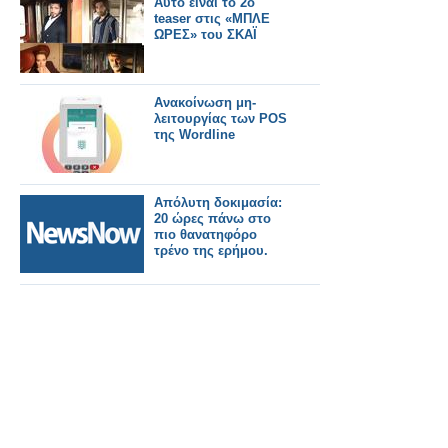
Αυτο είναι το 2ο
με τζίρο 1 εκατ. ευρώ
teaser στις «ΜΠΛΕ
ΩΡΕΣ» του ΣΚΑΪ
Ανακοίνωση μη-
λειτουργίας των POS
της Wordline
Απόλυτη δοκιμασία:
20 ώρες πάνω στο
πιο θανατηφόρο
τρένο της ερήμου.