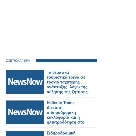
ΣΧΕΤΙΚΑ ΑΡΘΡΑ
Τα θεματικά
τουριστικά τρένα σε
τροχιά ταχύτερης
ανάπτυξης, λόγω της
αύξησης της ζήτησης.
Hellenic Train:
Διεκόπη
σιδηροδρομική
κυκλοφορία και η
ηλεκτροδότηση στο
τμήμα Οινόη –
Χαλκίδα, εξαιτίας
Σιδηροδρομική