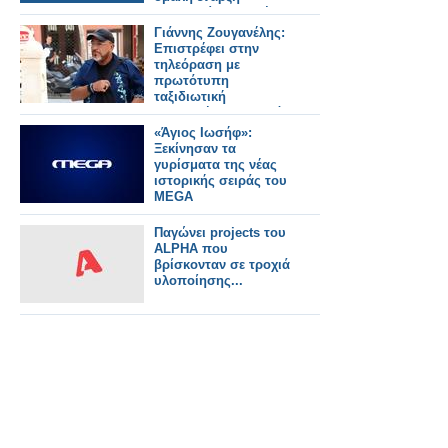
λειτουργίας της νέας
πύλης ΚΜΕΣ
Γιάννης Ζουγανέλης:
Επιστρέφει στην
τηλεόραση με
πρωτότυπη
ταξιδιωτική
εκπομπή... - Σε αυτό
το κανάλι θα τον
«Άγιος Ιωσήφ»:
δούμε
Ξεκίνησαν τα
γυρίσματα της νέας
ιστορικής σειράς του
MEGA
Παγώνει projects του
ALPHA που
βρίσκονταν σε τροχιά
υλοποίησης...