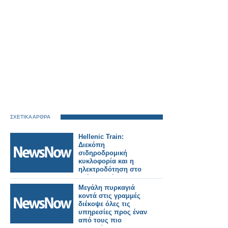
ΣΧΕΤΙΚΑ ΑΡΘΡΑ
Hellenic Train:
Διεκόπη
σιδηροδρομική
κυκλοφορία και η
ηλεκτροδότηση στο
τμήμα Οινόη –
Χαλκίδα, εξαιτίας
Μεγάλη πυρκαγιά
πυρκαγιάς.
κοντά στις γραμμές
διέκοψε όλες τις
υπηρεσίες προς έναν
από τους πιο