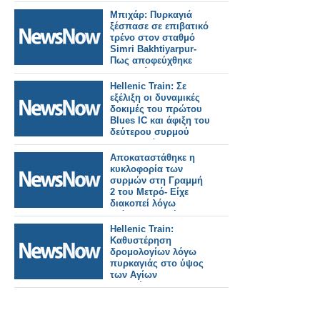
πολυσύχναστους
σιδηροδρομικούς
Μπιχάρ: Πυρκαγιά
σταθμούς του
ξέσπασε σε επιβατικό
Λονδίνου.
τρένο στον σταθμό
Simri Bakhtiyarpur-
Πως αποφεύχθηκε
τραγωδία.
Hellenic Train: Σε
εξέλιξη οι δυναμικές
δοκιμές του πρώτου
Blues IC και άφιξη του
δεύτερου συρμού
στην Ελλάδα.
Αποκαταστάθηκε η
κυκλοφορία των
συρμών στη Γραμμή
2 του Μετρό- Είχε
διακοπεί λόγω
ατόμου στη σήραγγα.
Hellenic Train:
Καθυστέρηση
δρομολογίων λόγω
πυρκαγιάς στο ύψος
των Αγίων
Αναργύρων.