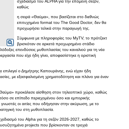
σχεδιασμό του ALPHA για την επόμενη σεζόν,
καθώς
η σειρά «Θαύμα», που βασίζεται στο διεθνώς
επιτυχημένο format του The Good Doctor, δεν θα
προχωρήσει τελικά στην παραγωγή της.
Σύμφωνα με πληροφορίες του MyTV, το πρότζεκτ
βρισκόταν σε αρκετά προχωρημένο στάδιο
ιλόδοξες επενδύσεις μυθοπλασίας του καναλιού για τη νέα
εργασία που είχε ήδη γίνει, αποφασίστηκε η οριστική
χε επιλεγεί ο Δημήτρης Καπουράνης, ενώ είχαν ήδη
ασίες, με εξασφαλισμένη χρηματοδότηση και πλάνο για έναν
Θαύμα» προκάλεσε αίσθηση στον τηλεοπτικό χώρο, καθώς
 τόσο σε επίπεδο περιεχομένου όσο και εμπορικής
ι γνωστές οι αιτίες που οδήγησαν στην ακύρωση, με το
ρατηγική του στη μυθοπλασία.
σχεδιασμό του Alpha για τη σεζόν 2026-2027, καθώς το
συζητημένα projects που βρίσκονταν σε τροχιά