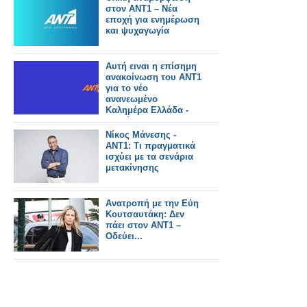
στον ΑΝΤ1 – Νέα
εποχή για ενημέρωση
και ψυχαγωγία
Αυτή ειναι η επίσημη
ανακοίνωση του ΑΝΤ1
για το νέο
ανανεωμένο
Καλημέρα Ελλάδα -
Αυτοί θα το
παρουσιάζουν
Νίκος Μάνεσης -
ΑΝΤ1: Τι πραγματικά
ισχύει με τα σενάρια
μετακίνησης
Ανατροπή με την Εύη
Κουτσαυτάκη: Δεν
πάει στον ΑΝΤ1 –
Οδεύει...