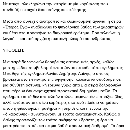
Νέμεσις», ολοκληρώνει την ιστορία με μία κορύφωση που
συνδυάζει στοιχεία δικαιοσύνης και εκδίκησης.
Μέσα από συνεχείς ανατροπές και κλιμακούμενη αγωνία, η σειρά
«Έτερος Εγώ» αναδεικνύει το ψυχολογικό βάθος των χαρακτήρων
και θέτει στο προσκήνιο το διαχρονικό ερώτημα: Πού τελειώνει η
λογική… και πού αρχίζει η σκοτεινή πλευρά του ανθρώπου;
ΥΠΟΘΕΣΗ:
Μια σειρά δολοφονιών θορυβεί τις αστυνομικές αρχές, καθώς
μυστηριώδεις συμβολισμοί εντοπίζονται σε κάθε τόπο εγκλήματος.
Ο καθηγητής εγκληματολογίας Δημήτρης Λαΐνης, ο οποίος
βρίσκεται στο επίκεντρο της αφήγησης, καλείται να συνδράμει σε
μια σύνθετη αστυνομική έρευνα γύρω από μια σειρά δολοφονιών
που φέρουν ένα ανησυχητικά προσεκτικά δομημένο μοτίβο. Τα
εγκλήματα αυτά δεν αποτελούν απλώς μεμονωμένες πράξεις βίας,
αλλά εντάσσονται σε ένα ευρύτερο, σκοτεινό πλαίσιο νοημάτων,
όπου η φιλοσοφία, η μαθηματική ακρίβεια και η έννοια της
«δικαιοσύνης» συνυπάρχουν με τρόπο ανατριχιαστικό. Καθώς ο
Λαΐνης προσεγγίζει τον τρόπο σκέψης του δράστη, η έρευνα
μετατρέπεται σταδιακά σε μια βαθιά προσωπική διαδρομή. Τα όρια