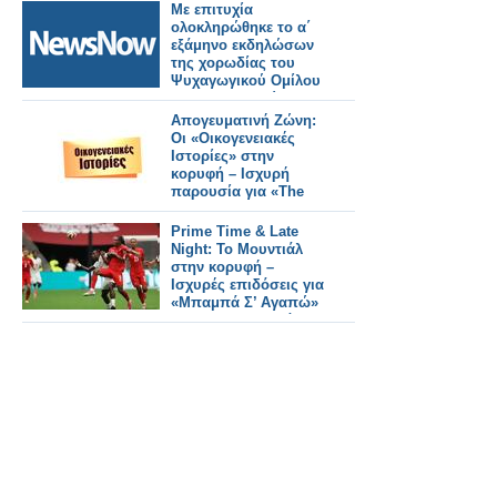
Με επιτυχία
ολοκληρώθηκε το α΄
εξάμηνο εκδηλώσων
της χορωδίας του
Ψυχαγωγικού Ομίλου
Σιδηροδρομικών.
Απογευματινή Ζώνη:
Οι «Οικογενειακές
Ιστορίες» στην
κορυφή – Ισχυρή
παρουσία για «The
Chase» και «Live
News»
Prime Time & Late
Night: Το Μουντιάλ
στην κορυφή –
Ισχυρές επιδόσεις για
«Μπαμπά Σ’ Αγαπώ»
και «Να Μ’ Αγαπάς»