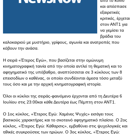
από το κοινό
και απέσπασε
εξαιρετικές
κριτικές, έρχεται
στον ΑΝΤ1 για
να γεμίσει τα
βράδια του
καλοκαιριού με μυστήριο, γρίφους, αγωνία και ανατροπές που
κόβουν την ανάσα.
Η σειρά «Έτερος Εγώ», που βασίζεται στην ομώνυμη
κινηματογραφική ταινία από την οποία αντλεί τη θεματική και το
αφηγηματικό της υπόβαθρο, αναπτύσσεται σε 3 κύκλους των 8
επεισοδίων ο καθένας, οι οποίοι συνδέονται άμεσα τόσο μεταξύ
τους όσο και με την αρχική κινηματογραφική ιστορία.
Όλοι οι κύκλοι της σειράς-φαινόμενο έρχονται από τη Δευτέρα 6
Ιουλίου στις 23:00και κάθε Δευτέρα έως Πέμπτη στον ΑΝΤ1.
Ο 1ος κύκλος, «Έτερος Εγώ: Χαμένες Ψυχές» εισάγει τους
βασικούς χαρακτήρες και το σκοτεινό αφηγηματικό πλαίσιο. Ο 2ος
κύκλος, «Έτερος Εγώ: Κάθαρσις», εμβαθύνει στις ψυχολογικές και
ηθικές συγκρούσεις των ηρώων. Ο 3ος κύκλος, «Έτερος Εγώ: