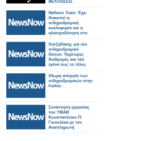
ΒΕΛΤΙΩΣΕΙΣ
Hellenic Train: Έχει
διακοπεί η
σιδηροδρομική
κυκλοφορία και η
ηλεκτροδότηση στο
δίκτυο του
Προαστιακού
Χατζηδάκης για νέο
Σιδηροδρόμου
σιδηροδρομικό
Αθηνών.
δίκτυο: Ταχύτερες
διαδρομές και νέα
τρένα έως το τέλος
του 2026.
24ωρη απεργία των
σιδηροδρομικών στην
Ιταλία:.
Συνάντηση εργασίας
του ΥΜΑΘ
Κωνσταντίνου Π.
Γκιουλέκα με τον
Αναπληρωτή
Υπουργό Υποδομών
και Μεταφορών