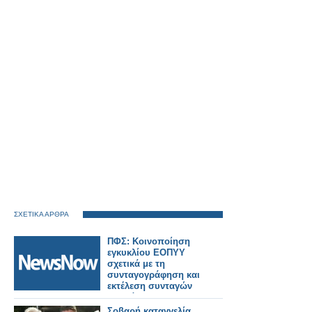
ΣΧΕΤΙΚΑ ΑΡΘΡΑ
ΠΦΣ: Κοινοποίηση
εγκυκλίου ΕΟΠΥΥ
σχετικά με τη
συνταγογράφηση και
εκτέλεση συνταγών
φαρμάκων για την
εξυπηρέτηση των
Σοβαρή καταγγελία