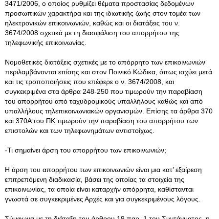
3471/2006, ο οποίος ρυθμίζει θέματα προστασίας δεδομένων
προσωπικών χαρακτήρα και της ιδιωτικής ζωής στον τομέα των
ηλεκτρονικών επικοινωνιών, καθώς και οι διατάξεις του ν.
3674/2008 σχετικά με τη διασφάλιση του απορρήτου της
τηλεφωνικής επικοινωνίας.
Νομοθετικές διατάξεις σχετικές με το απόρρητο των επικοινωνιών
περιλαμβάνονται επίσης και στον Ποινικό Κώδικα, όπως ισχύει μετά
και τις τροποποιήσεις που επέφερε ο ν. 3674/2008, και
συγκεκριμένα στα άρθρα 248-250 που τιμωρούν την παραβίαση
του απορρήτου από ταχυδρομικούς υπαλλήλους καθώς και από
υπαλλήλους τηλεπικοινωνιακών οργανισμών. Επίσης τα άρθρα 370
και 370Α του ΠΚ τιμωρούν την παραβίαση του απορρήτου των
επιστολών και των τηλεφωνημάτων αντιστοίχως.
-Τι σημαίνει άρση του απορρήτου των επικοινωνιών;
Η άρση του απορρήτου των επικοινωνιών είναι μια κατ’ εξαίρεση
επιτρεπόμενη διαδικασία, βάσει της οποίας τα στοιχεία της
επικοινωνίας, τα οποία είναι καταρχήν απόρρητα, καθίστανται
γνωστά σε συγκεκριμένες Αρχές και για συγκεκριμένους λόγους.
Σύμφωνα με τη διάταξη του άρθρου 19 παρ. 1 του Συντάγματος, η