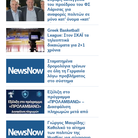
διακινούμενων
του προέδρου του ΦΣ
πολιτών
Λάρισας για
αναφορές πολιτών σε
μόνο κατ’ όνομα «κατ’
οίκον» διάθεση ΦΥΚ
Greek Basketball
League: Στον ΣΚΑΪ τα
τηλεοπτικά
δικαιώματα για 2+1
χρόνια
Σταματημένα
δρομολόγια τρένων
σε όλη τη Γερμανία
λόγω προβλήματος
στο σύστημα
επικοινωνιών.
Εξέλιξη στο
πρόγραμμα
«ΠΡΟΛΑΜΒΑΝΩ» –
Διασφάλιση
πληρωμών μετά από
παρέμβαση ΠΦΣ
Γιώργος Μαυρίδης:
Καθολικό το αίτημα
των πολιτών της
Ημαθίας για σύγχρονο