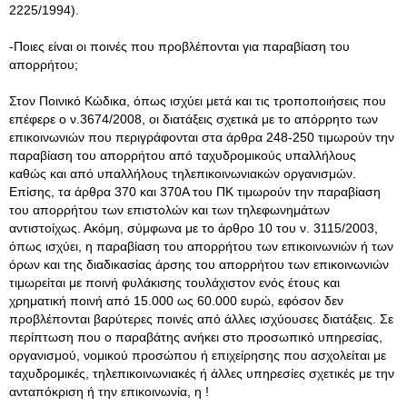
2225/1994).
-Ποιες είναι οι ποινές που προβλέπονται για παραβίαση του
απορρήτου;
Στον Ποινικό Κώδικα, όπως ισχύει μετά και τις τροποποιήσεις που
επέφερε ο ν.3674/2008, οι διατάξεις σχετικά με το απόρρητο των
επικοινωνιών που περιγράφονται στα άρθρα 248-250 τιμωρούν την
παραβίαση του απορρήτου από ταχυδρομικούς υπαλλήλους
καθώς και από υπαλλήλους τηλεπικοινωνιακών οργανισμών.
Επίσης, τα άρθρα 370 και 370Α του ΠΚ τιμωρούν την παραβίαση
του απορρήτου των επιστολών και των τηλεφωνημάτων
αντιστοίχως. Ακόμη, σύμφωνα με το άρθρο 10 του ν. 3115/2003,
όπως ισχύει, η παραβίαση του απορρήτου των επικοινωνιών ή των
όρων και της διαδικασίας άρσης του απορρήτου των επικοινωνιών
τιμωρείται με ποινή φυλάκισης τουλάχιστον ενός έτους και
χρηματική ποινή από 15.000 ως 60.000 ευρώ, εφόσον δεν
προβλέπονται βαρύτερες ποινές από άλλες ισχύουσες διατάξεις. Σε
περίπτωση που ο παραβάτης ανήκει στο προσωπικό υπηρεσίας,
οργανισμού, νομικού προσώπου ή επιχείρησης που ασχολείται με
ταχυδρομικές, τηλεπικοινωνιακές ή άλλες υπηρεσίες σχετικές με την
ανταπόκριση ή την επικοινωνία, η !