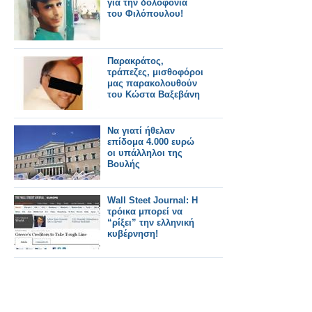
για την δολοφονία
του Φιλόπουλου!
Παρακράτος,
τράπεζες, μισθοφόροι
μας παρακολουθούν
του Κώστα Βαξεβάνη
Να γιατί ήθελαν
επίδομα 4.000 ευρώ
οι υπάλληλοι της
Βουλής
Wall Steet Journal: Η
τρόικα μπορεί να
“ρίξει” την ελληνική
κυβέρνηση!