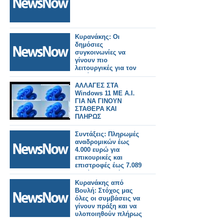
Κυρανάκης: Οι
δημόσιες
συγκοινωνίες να
γίνουν πιο
λειτουργικές για τον
πολίτη.
ΑΛΛΑΓΕΣ ΣΤΑ
Windows 11 ΜΕ Α.Ι.
ΓΙΑ ΝΑ ΓΙΝΟΥΝ
ΣΤΑΘΕΡΑ ΚΑΙ
ΠΛΗΡΩΣ
ΛΕΙΤΟΥΡΓΙΚΑ
Συντάξεις: Πληρωμές
αναδρομικών έως
4.000 ευρώ για
επικουρικές και
επιστροφές έως 7.089
ευρώ για χηρείας - Οι
δικαιούχοι ανά
Κυρανάκης από
κατηγορία.
Βουλή: Στόχος μας
όλες οι συμβάσεις να
γίνουν πράξη και να
υλοποιηθούν πλήρως