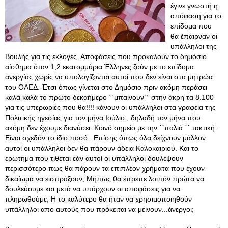
έγινε γνωστή η
απόφαση για το
επίδομα που
θα έπαιρναν οι
υπάλληλοι της
Βουλής για τις εκλογές. Αποφάσεις που προκαλούν το δημόσιο
αίσθημα όταν 1,2 εκατομμύρια Έλληνες ζούν με το επίδομα
ανεργίας χωρίς να υπολογίζονται αυτοί που δεν είναι στα μητρώα
του ΟΑΕΔ. Έτσι όπως γίνεται στο Δημόσιο πριν ακόμη περάσει
καλά καλά το πρώτο δεκαήμερο ΄΄μπαίνουν΄΄ στην άκρη τα 8.100
για τις υπερωρίες που θα!!!! κάνουν οι υπάλληλοι στα γραφεία της
Πολιτικής ηγεσίας για τον μήνα Ιούλιο , δηλαδή τον μήνα που
ακόμη δεν έχουμε διανύσει. Κοινό σημείο με την ΄΄παλιά ΄΄ τακτική .
Είναι σχεδόν το ίδιο ποσό . Επίσης όπως όλα δείχνουν μάλλον
αυτοί οι υπάλληλοι δεν θα πάρουν άδεια Καλοκαιριού. Και το
ερώτημα που τίθεται εάν αυτοί οι υπάλληλοι δουλέψουν
περισσότερο πως θα πάρουν τα επιπλέον χρήματα που έχουν
δικαίωμα να εισπράξουν; Μήπως θα έπρεπε λοιπόν πρώτα να
δουλεύουμε και μετά να υπάρχουν οι αποφάσεις για να
πληρωθούμε; Η το καλύτερο θα ήταν να χρησιμοποιηθούν
υπάλληλοι απο αυτούς που πρόκειται να μείνουν...άνεργοι;