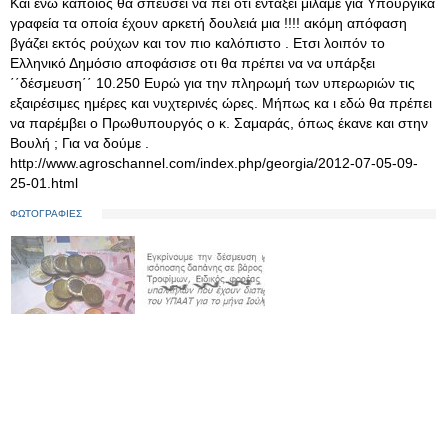
Και ενω κάποιος θα σπεύσει να πει οτι εντάξει μιλάμε για Υπουργικά
γραφεία τα οποία έχουν αρκετή δουλειά μια !!!! ακόμη απόφαση
βγάζει εκτός ρούχων και τον πιο καλόπιστο . Ετσι λοιπόν το
Ελληνικό Δημόσιο αποφάσισε οτι θα πρέπει να να υπάρξει
΄΄δέσμευση΄΄ 10.250 Ευρώ για την πληρωμή των υπερωριών τις
εξαιρέσιμες ημέρες και νυχτερινές ώρες. Μήπως κα ι εδώ θα πρέπει
να παρέμβει ο Πρωθυπουργός ο κ. Σαμαράς, όπως έκανε και στην
Βουλή ; Για να δούμε .
http://www.agroschannel.com/index.php/georgia/2012-07-05-09-
25-01.html
ΦΩΤΟΓΡΑΦΙΕΣ