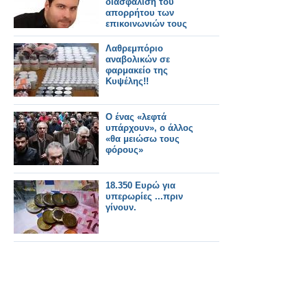
διασφάλιση του
απορρήτου των
επικοινωνιών τους
Λαθρεμπόριο
αναβολικών σε
φαρμακείο της
Κυψέλης!!
Ο ένας «λεφτά
υπάρχουν», ο άλλος
«θα μειώσω τους
φόρους»
18.350 Ευρώ για
υπερωρίες ...πριν
γίνουν.