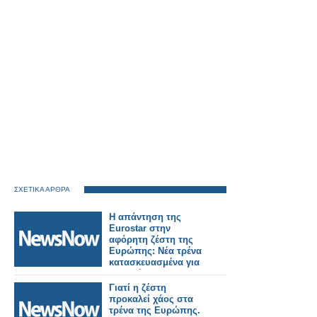
ΣΧΕΤΙΚΑ ΑΡΘΡΑ
Η απάντηση της
Eurostar στην
αφόρητη ζέστη της
Ευρώπης: Νέα τρένα
κατασκευασμένα για
να αντέχουν σε
θερμοκρασίες 55°C.
Γιατί η ζέστη
προκαλεί χάος στα
τρένα της Ευρώπης.