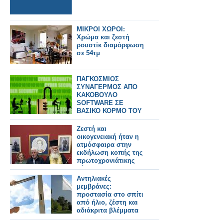
ΜΙΚΡΟΙ ΧΩΡΟΙ:
Χρώμα και ζεστή
ρουστίκ διαμόρφωση
σε 54τμ
ΠΑΓΚΟΣΜΙΟΣ
ΣΥΝΑΓΕΡΜΟΣ ΑΠΟ
ΚΑΚΟΒΟΥΛΟ
SOFTWARE ΣΕ
ΒΑΣΙΚΟ ΚΟΡΜΟ ΤΟΥ
INTERNET
Ζεστή και
οικογενειακή ήταν η
ατμόσφαιρα στην
εκδήλωση κοπής της
πρωτοχρονιάτικης
πίτας της
Ομοσπονδίας
Αντηλιακές
Πολιτιστικών
μεμβράνες:
Συλλόγων Ξηρομέρου
προστασία στο σπίτι
από ήλιο, ζέστη και
αδιάκριτα βλέμματα