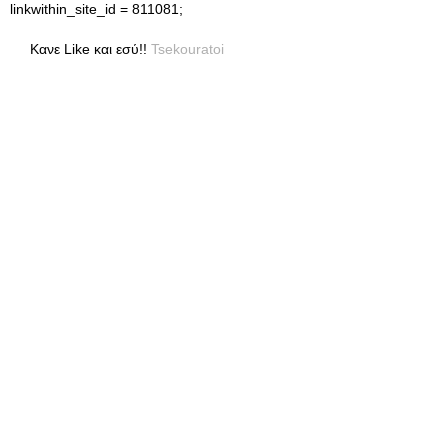
linkwithin_site_id = 811081;
Κανε Like και εσύ!!
Tsekouratoi