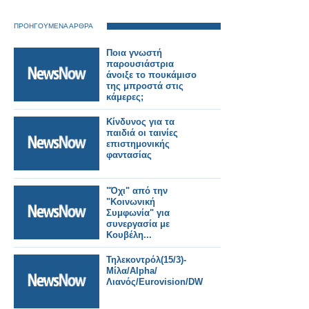
ΠΡΟΗΓΟΥΜΕΝΑ ΑΡΘΡΑ
Ποια γνωστή
παρουσιάστρια
άνοιξε το πουκάμισο
της μπροστά στις
κάμερες;
Κίνδυνος για τα
παιδιά οι ταινίες
επιστημονικής
φαντασίας
"Όχι" από την
"Κοινωνική
Συμφωνία" για
συνεργασία με
Κουβέλη...
Τηλεκοντρόλ(15/3)-
Μίλα/Alpha/
Λιανός/Eurovision/DWTS3