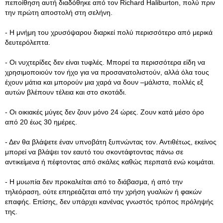
πεποίθηση αυτή διαδόθηκε από τον Richard Haliburton, πολύ πριν
την πρώτη αποστολή στη σελήνη.
- Η μνήμη του χρυσόψαρου διαρκεί πολύ περισσότερο από μερικά
δευτερόλεπτα.
- Οι νυχτερίδες δεν είναι τυφλές. Μπορεί τα περισσότερα είδη να
χρησιμοποιούν τον ήχο για να προσανατολιστούν, αλλά όλα τους
έχουν μάτια και μπορούν μια χαρά να δουν –μάλιστα, πολλές εξ
αυτών βλέπουν τέλεια και στο σκοτάδι.
- Οι οικιακές μύγες δεν ζουν μόνο 24 ώρες. Ζουν κατά μέσο όρο
από 20 έως 30 ημέρες.
- Δεν θα βλάψετε έναν υπνοβάτη ξυπνώντας τον. Αντιθέτως, εκείνος
μπορεί να βλάψει τον εαυτό του σκοντάφτοντας πάνω σε
αντικείμενα ή πέφτοντας από σκάλες καθώς περπατά ενώ κοιμάται.
- Η μυωπία δεν προκαλείται από το διάβασμα, ή από την
τηλεόραση, ούτε επηρεάζεται από την χρήση γυαλιών ή φακών
επαφής. Επίσης, δεν υπάρχει κανένας γνωστός τρόπος πρόληψής
της.