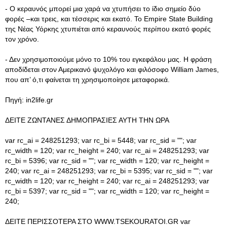
- Ο κεραυνός μπορεί μια χαρά να χτυπήσει το ίδιο σημείο δύο
φορές –και τρεις, και τέσσερις και εκατό. Το Empire State Building
της Νέας Υόρκης χτυπιέται από κεραυνούς περίπου εκατό φορές
τον χρόνο.
- Δεν χρησιμοποιούμε μόνο το 10% του εγκεφάλου μας. Η φράση
αποδίδεται στον Αμερικανό ψυχολόγο και φιλόσοφο William James,
που απ’ ό,τι φαίνεται τη χρησιμοποίησε μεταφορικά.
Πηγή: in2life.gr
ΔΕΙΤΕ ΖΩΝΤΑΝΕΣ ΔΗΜΟΠΡΑΣΙΕΣ ΑΥΤΗ ΤΗΝ ΩΡΑ
var rc_ai = 248251293; var rc_bi = 5448; var rc_sid = ""; var
rc_width = 120; var rc_height = 240; var rc_ai = 248251293; var
rc_bi = 5396; var rc_sid = ""; var rc_width = 120; var rc_height =
240; var rc_ai = 248251293; var rc_bi = 5395; var rc_sid = ""; var
rc_width = 120; var rc_height = 240; var rc_ai = 248251293; var
rc_bi = 5397; var rc_sid = ""; var rc_width = 120; var rc_height =
240;
ΔΕΙΤΕ ΠΕΡΙΣΣΟΤΕΡΑ ΣΤΟ WWW.TSEKOURATOI.GR var