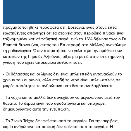
πραγματοποιήθηκε πρόσφατα στη Βρετανία, ένας στους επτά
ερωτηθέντες απάντησε ότι τα στοιχεία στον περιοδικό πίνακα είναι
ταξινομημένα κατ’ αλφαβητική σειρά, ενώ το 16% δήλωσε πως ο Dr
Emmett Brown (ναι, αυτός του Επιστροφή στο Μέλλον) ανακάλυψε
τη ραδιενέργεια. Όταν σταματήσετε να γελάτε με την αμάθεια των
κατοίκων της Γηραιάς Αλβιόνας, ρίξτε μια ματιά στην επιστημονική
γνώση που έχετε αποκομίσει λάθος κι εσείς.
- Οι θάλασσες και οι λίμνες δεν είναι μπλε επειδή αντανακλούν το
χρώμα του ουρανού, αλλά επειδή το νερό είναι μπλε –απλώς σε
μικρές ποσότητες το ανθρώπινο μάτι δεν το αντιλαμβάνεται.
- Τα νύχια και τα μαλλιά δεν συνεχίζουν να μεγαλώνουν μετά τον
θάνατο. Το δέρμα είναι που αφυδατώνεται και υποχωρεί,
δημιουργώντας αυτή την εντύπωση.
- Το Σινικό Τείχος δεν φαίνεται από το φεγγάρι. Για την ακρίβεια,
καμία ανθρώπινη κατασκευή δεν φαίνεται από το φεγγάρι. Η