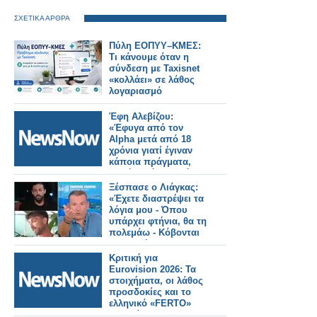
ΣΧΕΤΙΚΑ ΑΡΘΡΑ
Πύλη ΕΟΠΥΥ–ΚΜΕΣ:
Τι κάνουμε όταν η
σύνδεση με Taxisnet
«κολλάει» σε λάθος
λογαριασμό
Έφη Αλεβίζου:
«Έφυγα από τον
Alpha μετά από 18
χρόνια γιατί έγιναν
κάποια πράγματα,
δεν ήταν όλα καλά»
Ξέσπασε ο Λιάγκας:
«Έχετε διαστρέψει τα
λόγια μου - Όπου
υπάρχει φτήνια, θα τη
πολεμάω - Κόβονται
εκπομπές και δεν
αντικαθίστανται
Κριτική για
Eurovision 2026: Τα
στοιχήματα, οι λάθος
προσδοκίες και το
ελληνικό «FERTO»
που χάθηκε στη