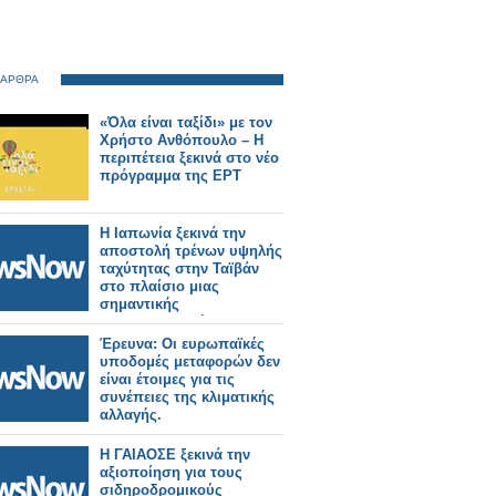
 ΑΡΘΡΑ
«Όλα είναι ταξίδι» με τον
Χρήστο Ανθόπουλο – Η
περιπέτεια ξεκινά στο νέο
πρόγραμμα της ΕΡΤ
Η Ιαπωνία ξεκινά την
αποστολή τρένων υψηλής
ταχύτητας στην Ταϊβάν
στο πλαίσιο μιας
σημαντικής
σιδηροδρομικής
παραγγελίας.
Έρευνα: Οι ευρωπαϊκές
υποδομές μεταφορών δεν
είναι έτοιμες για τις
συνέπειες της κλιματικής
αλλαγής.
Η ΓΑΙΑΟΣΕ ξεκινά την
αξιοποίηση για τους
σιδηροδρομικούς