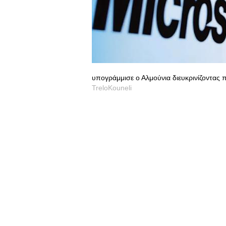
υπογράμμισε ο Αλμούνια διευκρινίζοντας πω
TreloKouneli