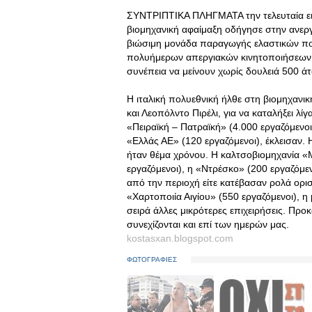
ΣΥΝΤΡΙΠΤΙΚΑ ΠΛΗΓΜΑΤΑ την τελευταία εικο
βιομηχανική αφαίμαξη οδήγησε στην ανεργία
βιώσιμη μονάδα παραγωγής ελαστικών που
πολυήμερων απεργιακών κινητοποιήσεων π
συνέπεια να μείνουν χωρίς δουλειά 500 ά
Η ιταλική πολυεθνική ήλθε στη βιομηχαν
και Λεοπόλντο Πιρέλι, για να καταλήξει λίγ
«Πειραϊκή – Πατραϊκή» (4.000 εργαζόμενο
«Ελλάς ΑΕ» (120 εργαζόμενοι), έκλεισαν.
ήταν θέμα χρόνου. Η καλτσοβιομηχανία «Μ
εργαζόμενοι), η «Ντρέσκο» (200 εργαζόμενο
από την περιοχή είτε κατέβασαν ρολά οριστ
«Χαρτοποιία Αιγίου» (550 εργαζόμενοι), η
σειρά άλλες μικρότερες επιχειρήσεις. Πρ
συνεχίζονται και επί των ημερών μας.
kostasxan.blogspot.com
ΦΩΤΟΓΡΑΦΙΕΣ