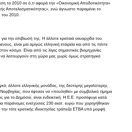
θέση το 2010 σε ό,τι αφορά την «Οικονομική Αποδοτικότητα»
ικής Αποτελεσματικότητας», ενώ άγνωστο παραμένει το
 του 2010.
ια την επιβίωσή της. Η άλλοτε κραταιά ναυαρχίδα του
ους, είναι μια αμιγώς ελληνική εταιρεία και από τις πέντε
ον κόσμο. Είναι από τις λίγες σημαντικές βιομηχανίες
να λειτουργούν στη χώρα μας χωρίς όμως στρατηγικό
, άλλοτε ελληνικής μονάδας, της δεύτερης μεγαλύτερης
Νορβηγίας, που έφτασε να «πουληθεί» με συμβολικό τίμημα
 για το Δημόσιο, είναι ενδεικτική. Η Ε.Ε. προσέφυγε κατά
ια παράνομες ενισχύσεις 230 εκατ. ευρώ που χορηγήθηκαν
ι την τότε κρατικής ιδιοκτησίας τράπεζα ΕΤΒΑ υπό μορφή