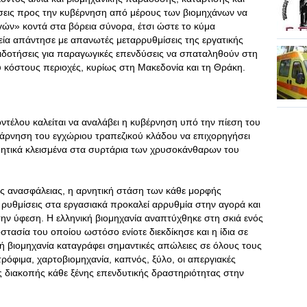
σεις προς την κυβέρνηση από μέρους των βιομηχάνων να
ν» κοντά στα βόρεια σύνορα, έτσι ώστε το κύμα
εία απάντησε με απανωτές μεταρρυθμίσεις της εργατικής
πιδοτήσεις για παραγωγικές επενδύσεις να σπαταληθούν στη
κόστους περιοχές, κυρίως στη Μακεδονία και τη Θράκη.
τέλου καλείται να αναλάβει η κυβέρνηση υπό την πίεση του
 άρνηση του εγχώριου τραπεζικού κλάδου να επιχορηγήσει
ρμητικά κλεισμένα στα συρτάρια των χρυσοκάνθαρων του
κής ανασφάλειας, η αρνητική στάση των κάθε μορφής
 ρυθμίσεις στα εργασιακά προκαλεί αρρυθμία στην αγορά και
ην ύφεση. Η ελληνική βιομηχανία αναπτύχθηκε στη σκιά ενός
τασία του οποίου ωστόσο ενίοτε διεκδίκησε και η ίδια σε
ή βιομηχανία καταγράφει σημαντικές απώλειες σε όλους τους
όφιμα, χαρτοβιομηχανία, καπνός, ξύλο, οι απεργιακές
ες διακοπής κάθε ξένης επενδυτικής δραστηριότητας στην