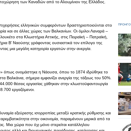
αποχώρηση των Καναδών από το Αλουμίνιον της Ελλάδος.
ιχειρήσεις ελληνικών συμφερόντων δραστηριοποιούνται στο
ΠΡΟΗΓΟ
αρία και σε άλλες χώρες των Βαλκανίων. Οι όμιλοι Λαναρά –
λουκέτο στα Κλωστήρια Αττικής, στις Πειραϊκή – Πατραϊκή,
ήρια Β’ Ναούσης γράφοντας ουσιαστικά τον επίλογο της
τας μια μεγάλη κατηγορία εργατών στην ανεργία.
 όπως ονομάστηκε η Νάουσα, όπου το 1874 ιδρύθηκε το
α Βαλκάνια, σήμερα εμφανίζει ανεργία της τάξεως του 50%.
ας 44.000 θέσεις εργασίας χάθηκαν στην κλωστοϋφαντουργία
8.700 εργαζόμενοι.
δυναμία εξεύρεσης ισορροπίας μεταξύ κρατικής ρύθμισης και
παρεμβατικότητα στην οικονομία, παραμένουν μερικά από τα
ίας. Μια χώρα που όχι μόνο στερείται κατάλληλου
λοντος αλλά και βιομηχανικής παράδοσης, κατάρτισης και