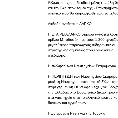
Άλλωστε η χώρα διεκδικεί μόλις την 48η 
και την 54η στον τομέα της «Επιχειρηματ
σκηνικό που θα διαμορφωθεί έως το τέλος
Διέξοδο αναζητεί η ΛΑΡΚΟ
Η ΕΤΑΙΡΕΙΑ ΛΑΡΚΟ σήμερα αναζητεί λύση γ
ομίλου Μποδοσάκη με τους 1.300 εργαζόμεν
μεγαλύτερες παραγωγούς σιδηρονικελίου στ
στρατηγικής σημασίας που εξακολουθούν 
σχεδιασμό.
Η πώληση των Ναυπηγείων Σκαραμαγκά
Η ΠΕΡΙΠΤΩΣΗ των Ναυπηγείων Σκαραμαγκά
μετά τη Ναυπηγοεπισκευαστική Ζώνη της 
στην γερμανική HDW αφού είχε γίνει βρόχος
της Ελλάδας στο Ευρωπαϊκό Δικαστήριο γ
στα ναυπηγεία από το ελληνικό κράτος κα
δανείων και εγγυήσεων.
Πώς έφυγε η Pirelli για την Τουρκία