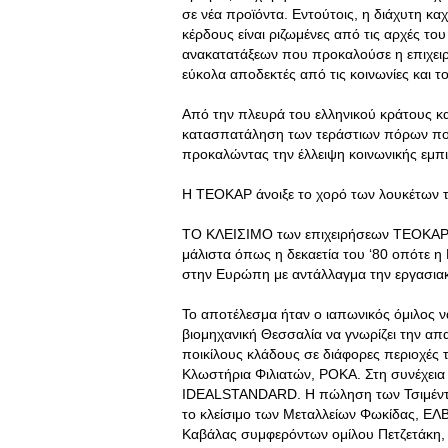
σε νέα προϊόντα. Εντούτοις, η διάχυτη κα
κέρδους είναι ριζωμένες από τις αρχές τ
ανακατατάξεων που προκαλούσε η επιχειρη
εύκολα αποδεκτές από τις κοινωνίες και τ
Από την πλευρά του ελληνικού κράτους κ
κατασπατάληση των τεράστιων πόρων που ε
προκαλώντας την έλλειψη κοινωνικής εμπ
H ΤΕΟΚΑΡ άνοιξε το χορό των λουκέτων τ
ΤΟ ΚΛΕΙΣΙΜΟ των επιχειρήσεων ΤΕΟΚΑΡ έσ
μάλιστα όπως η δεκαετία του ‘80 οπότε 
στην Ευρώπη με αντάλλαγμα την εργασιακ
Το αποτέλεσμα ήταν ο ιαπωνικός όμιλος να
βιομηχανική Θεσσαλία να γνωρίζει την α
ποικίλους κλάδους σε διάφορες περιοχές
Κλωστήρια Φιλιατών, ΡΟΚΑ. Στη συνέχεια
IDEALSTANDARD. Η πώληση των Τσιμέντων
το κλείσιμο των Μεταλλείων Φωκίδας, Ε
Καβάλας συμφερόντων ομίλου Πετζετάκη, κ