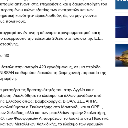
χυποψία απέναντι στις επιχειρήσεις και η δαιμονοποίηση του
ου περασμένου αιώνα εξαιτίας των ανατροπών και των
ματική κοινότητα· εξακολουθούν, δε, να μην γίνονται
ους πολιτικούς.
αταγραφόταν έντονη η αδυναμία προγραμματισμού και η
ισέρρευσαν την τελευταία 20ετία στο πλαίσιο της Ε.Ε.,
ιστοσύνης.
ο ’80
τειλε στην ανεργία 420 εργαζόμενους, σε μια περίοδο
η NISSAN επιθυμούσε διακαώς τη βιομηχανική παρουσία της
ή ειρήνη.
 μεταφέρει τις δραστηριότητές του στην Αγγλία και η
παξίωση. Ακολούθησε το κλείσιμο και άλλων μονάδων από
 της Ελλάδας όπως: Βαμβακουργία, ΒΙΟΑΛ, ΣΕΞ ΑΠΗΛ,
 ακολούθησαν ο Σκαλιστήρης στο Μαντούδι, και οι OPEL,
 Χαλκίδας, αλλά και των μεταλλείων πρώην Σκαλιστήρη,
ΛΒΟ, των Φωσφορικών Λιπασμάτων, το λουκέτο στα Πλαστικά
αι των Μεταλλείων Χαλκιδικής, το κλείσιμο των γραμμών