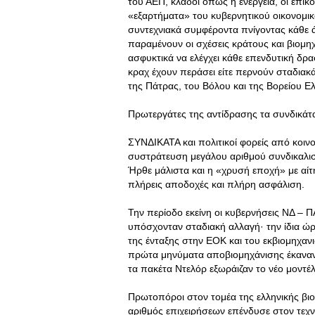
του ΑΕΠ, κλάδοι όπως η ενέργεια, οι επικ
«εξαρτήματα» του κυβερνητικού οικονομικ
συντεχνιακά συμφέροντα πνίγοντας κάθε ά
παραμένουν οι σχέσεις κράτους και βιομη
ασφυκτικά να ελέγχει κάθε επενδυτική δρ
κραχ έχουν περάσει είτε περνούν σταδιακ
της Πάτρας, του Βόλου και της Βορείου Ε
Πρωτεργάτες της αντίδρασης τα συνδικάτ
ΣΥΝΔΙΚΑΤΑ και πολιτικοί φορείς από κοιν
συστράτευση μεγάλου αριθμού συνδικαλισ
Ήρθε μάλιστα και η «χρυσή εποχή» με α
πλήρεις αποδοχές και πλήρη ασφάλιση.
Την περίοδο εκείνη οι κυβερνήσεις ΝΔ – 
υπόσχονταν σταδιακή αλλαγή· την ίδια ώρ
της ένταξης στην ΕΟΚ και του εκβιομηχα
πρώτα μηνύματα αποβιομηχάνισης έκαναν 
τα πακέτα Ντελόρ εξωράιζαν το νέο μοντέλ
Πρωτοπόροι στον τομέα της ελληνικής βιο
αριθμός επιχειρήσεων επένδυσε στον τεχν