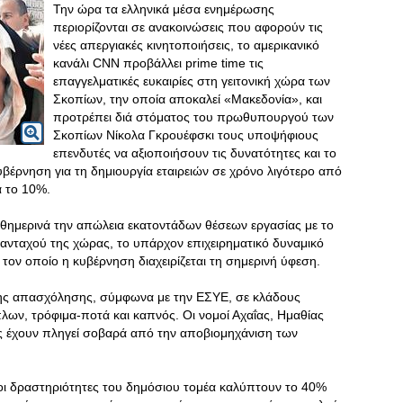
Την ώρα τα ελληνικά μέσα ενημέρωσης
περιορίζονται σε ανακοινώσεις που αφορούν τις
νέες απεργιακές κινητοποιήσεις, το αμερικανικό
κανάλι CNN προβάλλει prime time τις
επαγγελματικές ευκαιρίες στη γειτονική χώρα των
Σκοπίων, την οποία αποκαλεί «Μακεδονία», και
προτρέπει διά στόματος του πρωθυπουργού των
Σκοπίων Νίκολα Γκρουέφσκι τους υποψήφιους
επενδυτές να αξιοποιήσουν τις δυνατότητες και το
υβέρνηση για τη δημιουργία εταιρειών σε χρόνο λιγότερο από
 το 10%.
αθημερινά την απώλεια εκατοντάδων θέσεων εργασίας με το
νταχού της χώρας, το υπάρχον επιχειρηματικό δυναμικό
 τον οποίο η κυβέρνηση διαχειρίζεται τη σημερινή ύφεση.
ης απασχόλησης, σύμφωνα με την ΕΣΥΕ, σε κλάδους
λων, τρόφιμα-ποτά και καπνός. Οι νομοί Αχαΐας, Ημαθίας
ς έχουν πληγεί σοβαρά από την αποβιομηχάνιση των
οι δραστηριότητες του δημόσιου τομέα καλύπτουν το 40%