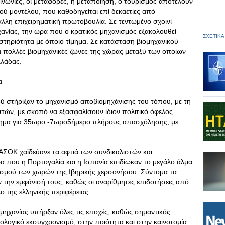
οινωνίες, οι μεταφορές, η μεταποίηση, ο τουρισμός αποτελούν
ού μοντέλου, που καθοδηγείται επί δεκαετίες από
λλη επιχειρηματική πρωτοβουλία. Σε τεντωμένο σχοινί
χανίας, την ώρα που ο κρατικός μηχανισμός εξακολουθεί
ΣΧΕΤΙΚΑ
αστηριότητα με όποιο τίμημα. Σε κατάσταση βιομηχανικού
ά πολλές βιομηχανικές ζώνες της χώρας μεταξύ των οποίων
λλάδας.
α
ού στήριξαν το μηχανισμό αποβιομηχάνισης του τόπου, με τη
τών, με σκοπό να εξασφαλίσουν ίδιον πολιτικό όφελος.
ίτημα για 35ωρο -7ωρο5ήμερο πλήρους απασχόλησης, με
ΠΑΣΟΚ χαϊδεύανε τα αφτιά των συνδικαλιστών και
α που η Πορτογαλία και η Ισπανία επιδίωκαν το μεγάλο άλμα
νισμού των χωρών της Ιβηρικής χερσονήσου. Σύντομα τα
την εμφάνισή τους, καθώς οι αναρίθμητες επιδοτήσεις από
ο της ελληνικής περιφέρειας.
μηχανίας υπήρξαν όλες τις εποχές, καθώς σημαντικός
ολογικό εκσυγχρονισμό, στην ποιότητα και στην καινοτομία