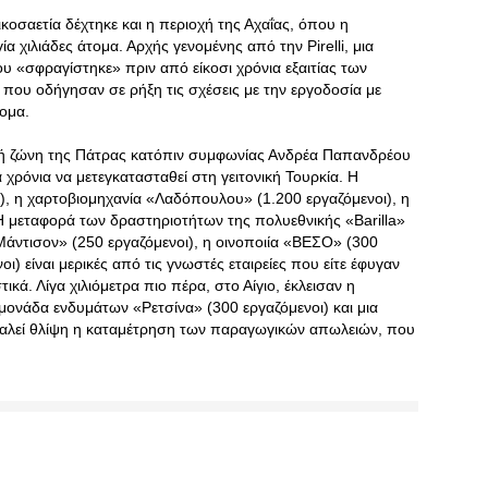
σαετία δέχτηκε και η περιοχή της Αχαΐας, όπου η
 χιλιάδες άτομα. Αρχής γενομένης από την Pirelli, μια
 «σφραγίστηκε» πριν από είκοσι χρόνια εξαιτίας των
ου οδήγησαν σε ρήξη τις σχέσεις με την εργοδοσία με
τομα.
ική ζώνη της Πάτρας κατόπιν συμφωνίας Ανδρέα Παπανδρέου
α χρόνια να μετεγκατασταθεί στη γειτονική Τουρκία. Η
ι), η χαρτοβιομηχανία «Λαδόπουλου» (1.200 εργαζόμενοι), η
 Η μεταφορά των δραστηριοτήτων της πολυεθνικής «Barilla»
άντισον» (250 εργαζόμενοι), η οινοποιία «ΒΕΣΟ» (300
ι) είναι μερικές από τις γνωστές εταιρείες που είτε έφυγαν
ικά. Λίγα χιλιόμετρα πιο πέρα, στο Αίγιο, έκλεισαν η
 μονάδα ενδυμάτων «Ρετσίνα» (300 εργαζόμενοι) και μια
οκαλεί θλίψη η καταμέτρηση των παραγωγικών απωλειών, που