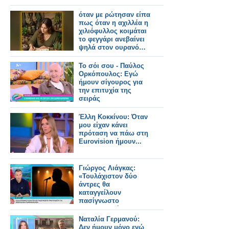
όταν με ρώτησαν είπα
πως όταν η αχιλλέα η
χιλιόφυλλος κοιμάται
το φεγγάρι ανεβαίνει
ψηλά στον ουρανό…
Το σόι σου - Παύλος
Ορκόπουλος: Εγώ
ήμουν σίγουρος για
την επιτυχία της
σειράς
Έλλη Κοκκίνου: Όταν
μου είχαν κάνει
πρόταση να πάω στη
Eurovision ήμουν...
Γιώργος Λιάγκας:
«Τουλάχιστον δύο
άντρες θα
καταγγείλουν
πασίγνωστο
τραγουδιστή για
ασέλγεια»
Ναταλία Γερμανού:
Δεν ήμουν μόνο εγώ