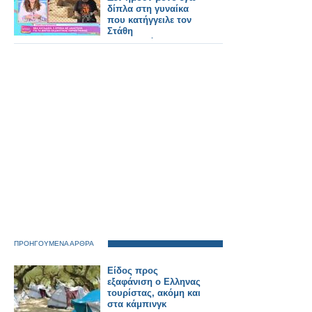
δίπλα στη γυναίκα
που κατήγγειλε τον
Στάθη
Παναγιωτόπουλου,
ήταν και οι
παρουσιαστές του
Ράδιο Αρβύλα
ΠΡΟΗΓΟΥΜΕΝΑ ΑΡΘΡΑ
Είδος προς
εξαφάνιση ο Ελληνας
τουρίστας, ακόμη και
στα κάμπινγκ