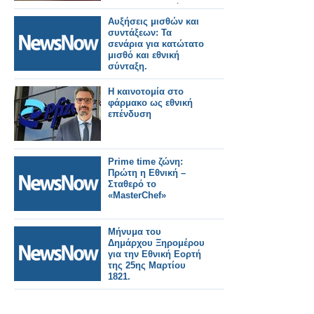
προϋπολογισμό
Αυξήσεις μισθών και
συντάξεων: Τα
σενάρια για κατώτατο
μισθό και εθνική
σύνταξη.
Η καινοτομία στο
φάρμακο ως εθνική
επένδυση
Prime time ζώνη:
Πρώτη η Εθνική –
Σταθερό το
«MasterChef»
Μήνυμα του
Δημάρχου Ξηρομέρου
για την Εθνική Εορτή
της 25ης Μαρτίου
1821.