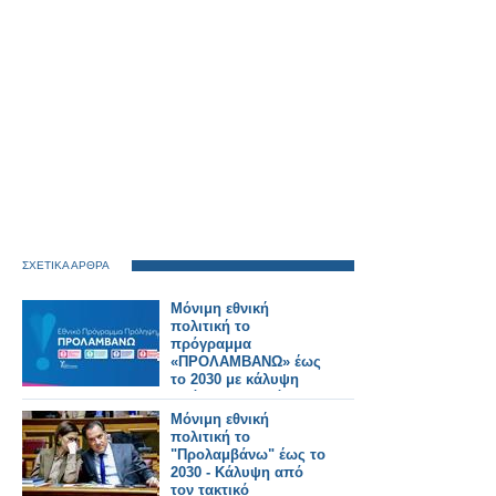
ΣΧΕΤΙΚΑ ΑΡΘΡΑ
Μόνιμη εθνική
πολιτική το
πρόγραμμα
«ΠΡΟΛΑΜΒΑΝΩ» έως
το 2030 με κάλυψη
από τον Τακτικό
Προϋπολογισμό
Μόνιμη εθνική
πολιτική το
"Προλαμβάνω" έως το
2030 - Κάλυψη από
τον τακτικό