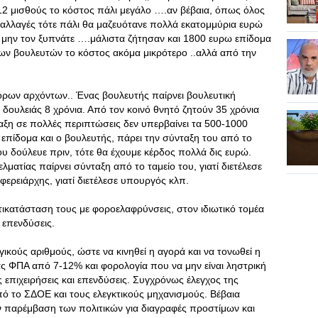
12 μισθούς το κόστος πάλι μεγάλο ….αν βέβαια, όπως όλος
παλλαγές τότε πάλι θα μαζευότανε πολλά εκατομμύρια ευρώ
ι μην τον ξυπνάτε ….μάλιστα ζήτησαν και 1800 ευρω επίδομα
 των βουλευτών το κόστος ακόμα μικρότερο ..αλλά από την
όρων αρχόντων.. Ένας βουλευτής παίρνει βουλευτική
δουλειάς 8 χρόνια. Από τον κοινό θνητό ζητούν 35 χρόνια
ταξη σε πολλές περιπτώσεις δεν υπερβαίνει τα 500-1000
 επίδομα και ο βουλευτής, πάρει την σύνταξη του από το
ου δούλευε πριν, τότε θα έχουμε κέρδος πολλά δις ευρώ.
ατίας παίρνει σύνταξη από το ταμείο του, γιατί διετέλεσε
φερειάρχης, γιατί διετέλεσε υπουργός κλπ.
ικατάσταση τους με φοροελαφρύνσεις, στον ιδιωτικό τομέα
 επενδύσεις.
κούς αριθμούς, ώστε να κινηθεί η αγορά και να τονωθεί η
ς ΦΠΑ από 7-12% και φορολογία που να μην είναι ληστρική
 επιχειρήσεις και επενδύσεις. Συγχρόνως έλεγχος της
ό το ΣΔΟΕ και τους ελεγκτικούς μηχανισμούς. Βέβαια
 παρέμβαση των πολιτικών για διαγραφές προστίμων και