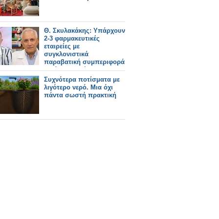
Θ. Σκυλακάκης: Υπάρχουν
2-3 φαρμακευτικές
εταιρείες με
συγκλονιστικά
παραβατική συμπεριφορά
– Κάποια πρέπει να
τιμωρηθεί
Συχνότερα ποτίσματα με
λιγότερο νερό. Μια όχι
πάντα σωστή πρακτική