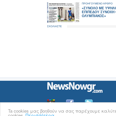
ΠΡΟΗΓΟΥΜΕΝΟ ΑΡΘΡΟ
«ΣΥΝΟΛΟ ΜΕ ΥΨΗΛ
ΕΠΙΠΕΔΟΥ ΣΥΝΟΧΗ 
ΟΛΥΜΠΙΑΚΟΣ»
ΣΧΟΛΙΑΣΤΕ
Ta cookies μας βοηθούν να σας παρέχουμε καλύτ
cookies.
Περισσότερα
Οι
Ειδήσεις
του NewsNowgr.com στο
iNews