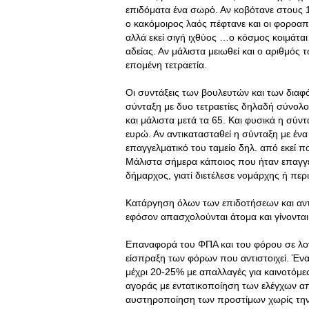
επιδόματα ένα σωρό. Αν κοβότανε στους 
ο κακόμοιρος λαός πέφτανε και οι φοροα
αλλά εκεί σιγή ιχθύος …ο κόσμος κοιμάτα
αδείας. Αν μάλιστα μειωθεί και ο αριθμός
επομένη τετραετία.
Οι συντάξεις των βουλευτών και των διαφ
σύνταξη με δυο τετραετίες δηλαδή σύνολο 
και μάλιστα μετά τα 65. Και φυσικά η σύν
ευρώ. Αν αντικατασταθεί η σύνταξη με ένα
επαγγελματικό του ταμείο δηλ. από εκεί π
Μάλιστα σήμερα κάποιος που ήταν επαγγελμ
δήμαρχος, γιατί διετέλεσε νομάρχης ή περι
Κατάργηση όλων των επιδοτήσεων και αντ
εφόσον απασχολούνται άτομα και γίνονται
Επαναφορά του ΦΠΑ και του φόρου σε λογι
είσπραξη των φόρων που αντιστοιχεί. Ένα
μέχρι 20-25% με απαλλαγές για καινοτόμες
αγοράς με εντατικοποίηση των ελέγχων απ
αυστηροποίηση των προστίμων χωρίς την