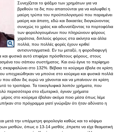
Συνεχίζεται το ψάξιμο των χρημάτων για να
βρεθούν τα δις που απαιτούνται για να καλυφθεί η
μαύρη τρύπα του προϋπολογισμού που παραμένει
μαύρη και άπατη, εδώ και δεκαετίες διογκώνοντας
συνεχώς το χρέος και αδυνατίζοντας τα πορτοφόλια
των φορολογουμένων που πληρώνουν φόρους
χαράτσια, διπλούς φόρους στα ακίνητα και άλλα
πολλά, που πολλές φορές έχουν κριθεί
αντισυνταγματικά. Εν τω μεταξύ, η φοροδιαφυγή
α και φυσικά αυτό επιφέρει πρόσθετους φόρους, στους
πασμένα του σάπιου συστήματος. Και ενώ έγινε το περίφημο
ος σκαρφαλώνει στο 132%. Βέβαια το κούρεμα έβαλε σε κρίση
που υποχρεώθηκαν να μπούνε στο κούρεμα και φυσικά πολλά
 που είδαν δις ευρώ να χάνονται και να μπαίνουν σε κρίση
αυτό το τροπάριο
. Τα τοκογλυφικά λοιπόν χρήματα, που
πολύ περισσότερα στο εξωτερικό, έγιναν χρήματα
μέρος στο κούρεμα έβαλαν ακόμα ποιο μέσα όπως λέμε
μπήκαν στο πρόγραμμα γιατί γνώριζαν ότι ήταν αδύνατο η
και μετά την υπέρμετρη φορολογία καθώς και το κόψιμο
ρων μισθών, όπως ο 13-14 μισθός ,έπρεπε να είχε θεαματική