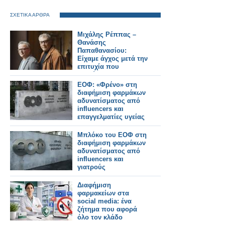
ΣΧΕΤΙΚΑ ΑΡΘΡΑ
Μιχάλης Ρέππας –
Θανάσης
Παπαθανασίου:
Είχαμε άγχος μετά την
επιτυχία που
σημείωσαν οι «Τρεις
Χάριτες»
ΕΟΦ: «Φρένο» στη
διαφήμιση φαρμάκων
αδυνατίσματος από
influencers και
επαγγελματίες υγείας
Μπλόκο του ΕΟΦ στη
διαφήμιση φαρμάκων
αδυνατίσματος από
influencers και
γιατρούς
Διαφήμιση
φαρμακείων στα
social media: ένα
ζήτημα που αφορά
όλο τον κλάδο