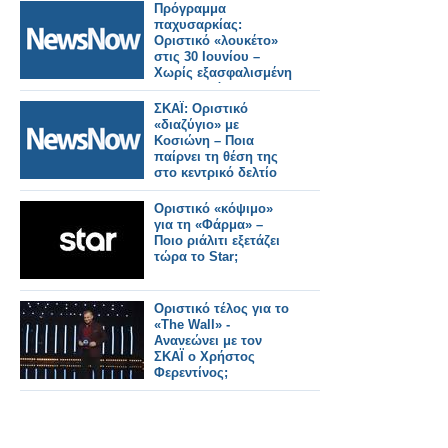
Πρόγραμμα
παχυσαρκίας:
Οριστικό «λουκέτο»
στις 30 Ιουνίου –
Χωρίς εξασφαλισμένη
χρηματοδότηση η
επανεκκίνηση
ΣΚΑΪ: Οριστικό
«διαζύγιο» με
Κοσιώνη – Ποια
παίρνει τη θέση της
στο κεντρικό δελτίο
Οριστικό «κόψιμο»
για τη «Φάρμα» –
Ποιο ριάλιτι εξετάζει
τώρα το Star;
Οριστικό τέλος για το
«The Wall» -
Ανανεώνει με τον
ΣΚΑΪ ο Χρήστος
Φερεντίνος;