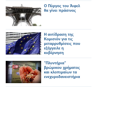
Ο Πύργος του Άιφελ
θα γίνει πράσινος
Η αντίδραση της
Κομισιόν για τις
μεταρρυθμίσεις που
εξήγγειλε η
κυβέρνηση
"Πλυντήρια"
βρώμικου χρήματος
και κλοπιμαίων τα
ενεχυροδανειστήρια