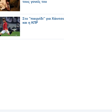
τους γονείς του
Στο ''παιχνίδι'' για Χάιντσε
και η ΚΠΡ