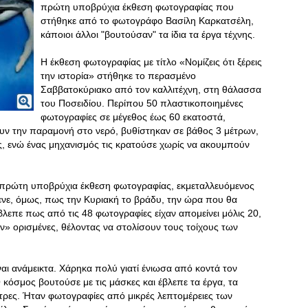
πρώτη υποβρύχια έκθεση φωτογραφίας που
στήθηκε από το φωτογράφο Βασίλη Καρκατσέλη,
κάποιοι άλλοι "βουτούσαν" τα ίδια τα έργα τέχνης.
Η έκθεση φωτογραφίας με τίτλο «Νομίζεις ότι ξέρεις
την ιστορία» στήθηκε το περασμένο
Σαββατοκύριακο από τον καλλιτέχνη, στη θάλασσα
του Ποσειδίου. Περίπου 50 πλαστικοποιημένες
φωτογραφίες σε μέγεθος έως 60 εκατοστά,
ουν την παραμονή στο νερό, βυθίστηκαν σε βάθος 3 μέτρων,
ς, ενώ ένας μηχανισμός τις κρατούσε χωρίς να ακουμπούν
 πρώτη υποβρύχια έκθεση φωτογραφίας, εκμεταλλευόμενος
μενε, όμως, πως την Κυριακή το βράδυ, την ώρα που θα
βλεπε πως από τις 48 φωτογραφίες είχαν απομείνει μόλις 20,
» ορισμένες, θέλοντας να στολίσουν τους τοίχους των
αι ανάμεικτα. Χάρηκα πολύ γιατί ένιωσα από κοντά τον
όσμος βουτούσε με τις μάσκες και έβλεπε τα έργα, τα
τρες. Ήταν φωτογραφίες από μικρές λεπτομέρειες των