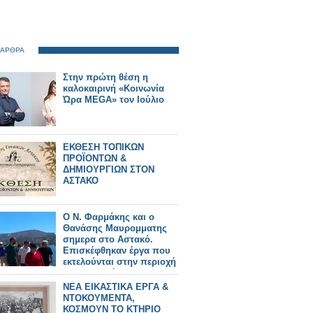
 ΑΡΘΡΑ
Στην πρώτη θέση η
καλοκαιρινή «Κοινωνία
Ώρα MEGA» τον Ιούλιο
ΕΚΘΕΣΗ ΤΟΠΙΚΩΝ
ΠΡΟΪΟΝΤΩΝ &
ΔΗΜΙΟΥΡΓΙΩΝ ΣΤΟΝ
ΑΣΤΑΚΟ
Ο Ν. Φαρμάκης και ο
Θανάσης Μαυρομματης
σημερα στο Αστακό.
Επισκέφθηκαν έργα που
εκτελούνται στην περιοχή
και συναντήθηκαν με
φορείς και πολίτες (φωτο-
ΝΕΑ ΕΙΚΑΣΤΙΚΑ ΕΡΓΑ &
βιντεο)
ΝΤΟΚΟΥΜΕΝΤΑ,
ΚΟΣΜΟΥΝ ΤΟ ΚΤΗΡΙΟ