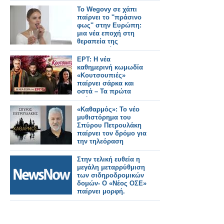
«Ηλέκτρα»
Το Wegovy σε χάπι
παίρνει το ''πράσινο
φως'' στην Ευρώπη:
μια νέα εποχή στη
θεραπεία της
παχυσαρκίας
ΕΡΤ: Η νέα
καθημερινή κωμωδία
«Κουτσουπιές»
παίρνει σάρκα και
οστά – Τα πρώτα
ονόματα του καστ
«Καθαρμός»: Το νέο
μυθιστόρημα του
Σπύρου Πετρουλάκη
παίρνει τον δρόμο για
την τηλεόραση
Στην τελική ευθεία η
μεγάλη μεταρρύθμιση
των σιδηροδρoμικών
δομών- Ο «Νέος ΟΣΕ»
παίρνει μορφή.