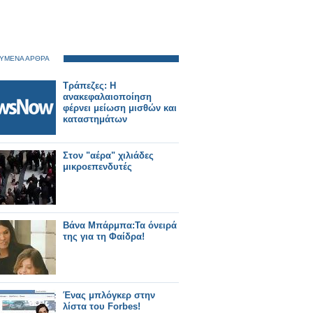
ΥΜΕΝΑ ΑΡΘΡΑ
Τράπεζες: Η
ανακεφαλαιοποίηση
φέρνει μείωση μισθών και
καταστημάτων
Στον "αέρα" χιλιάδες
μικροεπενδυτές
Βάνα Μπάρμπα:Τα όνειρά
της για τη Φαίδρα!
Ένας μπλόγκερ στην
λίστα του Forbes!