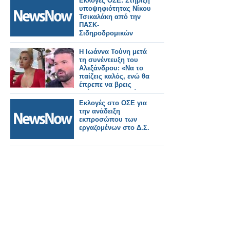
Εκλογές ΟΣΕ: Στήριξη
υποψηφιότητας Νίκου
Τσικαλάκη από την
ΠΑΣΚ-
Σιδηροδρομικών
Η Ιωάννα Τούνη μετά
τη συνέντευξη του
Αλεξάνδρου: «Να το
παίζεις καλός, ενώ θα
έπρεπε να βρεις
τρύπα να κρυφτείς
μετά τις πράξεις σου»
Εκλογές στο ΟΣΕ για
την ανάδειξη
εκπροσώπου των
εργαζομένων στο Δ.Σ.