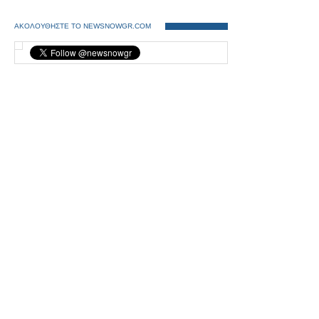
ΑΚΟΛΟΥΘΗΣΤΕ ΤΟ NEWSNOWGR.COM