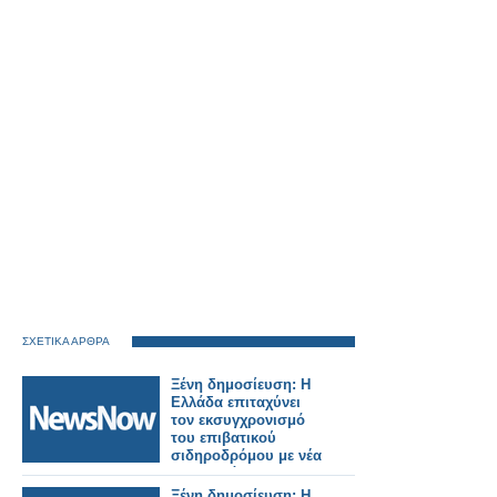
ΣΧΕΤΙΚΑ ΑΡΘΡΑ
Ξένη δημοσίευση: Η
Ελλάδα επιταχύνει
τον εκσυγχρονισμό
του επιβατικού
σιδηροδρόμου με νέα
ηλεκτρικά και
υβριδικά τρένα.
Ξένη δημοσίευση: Η