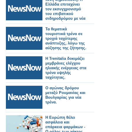
Ελλάδα επιταχύνει
τον εκσυγχρονισμό
του επιβατικού
σιδηροδρόμου με νέα
ηλεκτρικά και
υβριδικά τρένα.
Τα θεματικά
τουριστικά τρένα σε
τροχιά ταχύτερης
ανάπτυξης, λόγω της
αύξησης της ζήτησης.
Η Trenitalia δοκιμάζει
μεμβράνες ελέγχου
ηλιακής ενέργειας στα
τρένα υψηλής
ταχύτητας.
Ο αγώνας δρόμου
μεταξύ Ρουμανίας και
Βουλγαρίας για νέα
τρένα.
Η Ευρώπη θέλει
ασφάλεια και
επάρκεια φαρμάκων -
Ο ρόλος των χάκερς