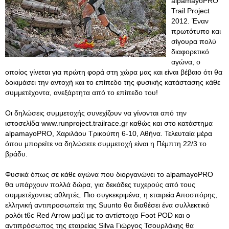
alpamayoPRO
Trail Project
2012. Έναν
πρωτότυπο και
σίγουρα πολύ
διαφορετικό
αγώνα, ο
οποίος γίνεται για πρώτη φορά στη χώρα μας και είναι βέβαιο ότι θα
δοκιμάσει την αντοχή και το επίπεδο της φυσικής κατάστασης κάθε
συμμετέχοντα, ανεξάρτητα από το επίπεδο του!
Οι δηλώσεις συμμετοχής συνεχίζουν να γίνονται από την
ιστοσελίδα www.runproject.trailrace.gr καθώς και στο κατάστημα
alpamayoPRO, Χαριλάου Τρικούπη 6-10, Αθήνα. Τελευταία μέρα
όπου μπορείτε να δηλώσετε συμμετοχή είναι η Πέμπτη 22/3 το
βράδυ.
Φυσικά όπως σε κάθε αγώνα που διοργανώνει το alpamayoPRO
θα υπάρχουν πολλά δώρα, για δεκάδες τυχερούς από τους
συμμετέχοντες αθλητές. Πιο συγκεκριμένα, η εταιρεία Αποσπόρης,
ελληνική αντιπροσωπεία της Suunto θα διαθέσει ένα συλλεκτικό
ρολόι t6c Red Arrow μαζί με το αντίστοιχο Foot POD και ο
αντιπρόσωπος της εταιρείας Silva Γιώργος Τσουρλάκης θα