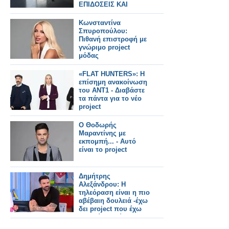
ΕΠΙΔΟΣΕΙΣ ΚΑΙ
ΤΟΝΩΣΗ ΣΤΟ gaming
Κωνσταντίνα
Σπυροπούλου:
Πιθανή επιστροφή με
γνώριμο project
μόδας
«FLAT HUNTERS»: Η
επίσημη ανακοίνωση
του ΑΝΤ1 - Διαβάστε
τα πάντα για το νέο
project
Ο Θοδωρής
Μαραντίνης με
εκπομπή... - Αυτό
είναι το project
Δημήτρης
Αλεξάνδρου: Η
τηλεόραση είναι η πιο
αβέβαιη δουλειά -έχω
δει project που έχω
προτείνει εγώ να
γίνονται με άλλους