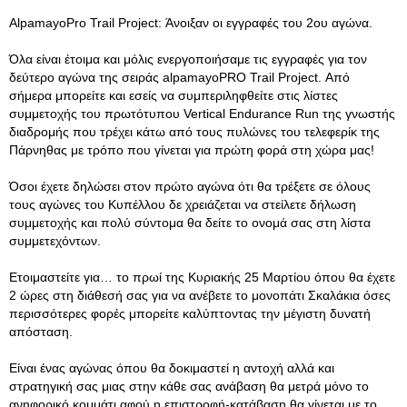
AlpamayoPro Trail Project: Άνοιξαν οι εγγραφές του 2ου αγώνα.
Όλα είναι έτοιμα και μόλις ενεργοποιήσαμε τις εγγραφές για τον
δεύτερο αγώνα της σειράς alpamayoPRO Trail Project. Από
σήμερα μπορείτε και εσείς να συμπεριληφθείτε στις λίστες
συμμετοχής του πρωτότυπου Vertical Endurance Run της γνωστής
διαδρομής που τρέχει κάτω από τους πυλώνες του τελεφερίκ της
Πάρνηθας με τρόπο που γίνεται για πρώτη φορά στη χώρα μας!
Όσοι έχετε δηλώσει στον πρώτο αγώνα ότι θα τρέξετε σε όλους
τους αγώνες του Κυπέλλου δε χρειάζεται να στείλετε δήλωση
συμμετοχής και πολύ σύντομα θα δείτε το ονομά σας στη λίστα
συμμετεχόντων.
Ετοιμαστείτε για… το πρωί της Κυριακής 25 Μαρτίου όπου θα έχετε
2 ώρες στη διάθεσή σας για να ανέβετε το μονοπάτι Σκαλάκια όσες
περισσότερες φορές μπορείτε καλύπτοντας την μέγιστη δυνατή
απόσταση.
Είναι ένας αγώνας όπου θα δοκιμαστεί η αντοχή αλλά και
στρατηγική σας μιας στην κάθε σας ανάβαση θα μετρά μόνο το
ανηφορικό κομμάτι αφού η επιστροφή-κατάβαση θα γίνεται με το