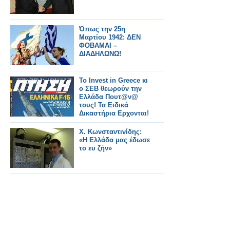
Όπως την 25η
Μαρτίου 1942: ΔΕΝ
ΦΟΒΑΜΑΙ –
ΔΙΑΔΗΛΩΝΩ!
Το Invest in Greece κι
ο ΣΕΒ θεωρούν την
Ελλάδα Πουτ@ν@
τους! Τα Ειδικά
Δικαστήρια Ερχονται!
Χ. Κωνσταντινίδης:
«Η Ελλάδα μας έδωσε
το ευ ζήν»