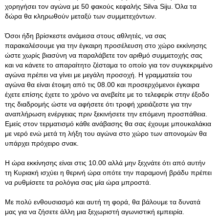
χορηγήσει τον αγώνα με 50 φακούς κεφαλής Silva Siju. Όλα τα
δώρα θα κληρωθούν μεταξύ των συμμετεχόντων.
Όσοι ήδη βρίσκεστε ανάμεσα στους αθλητές, να σας
παρακαλέσουμε για την έγκαιρη προσέλευση στο χώρο εκκίνησης
ώστε χωρίς βιασύνη να παραλάβετε τον αριθμό συμμετοχής σας
και να κάνετε το απαραίτητο ζέσταμα το οποίο για τον συγκεκριμένο
αγώνα πρέπει να γίνει με μεγάλη προσοχή. Η γραμματεία του
αγώνα θα είναι έτοιμη από τις 08.00 και προσερχόμενοι έγκαιρα
έχετε επίσης έχετε το χρόνο να ανεβείτε με το τελεφερίκ στην έξοδο
της διαδρομής ώστε να αφήσετε ότι τροφή χρειάζεστε για την
αναπλήρωση ενέργειας πριν ξεκινήσετε την επόμενη προσπάθεια.
Εμείς στον τερματισμό κάθε ανάβασης θα σας έχουμε μπουκαλάκια
με νερό ενώ μετά τη λήξη του αγώνα στο χώρο των απονομών θα
υπάρχει πρόχειρο σνακ.
Η ώρα εκκίνησης είναι στις 10.00 αλλά μην ξεχνάτε ότι από αυτήν
τη Κυριακή ισχύει η θερινή ώρα οπότε την παραμονή βράδυ πρέπει
να ρυθμίσετε τα ρολόγια σας μία ώρα μπροστά.
Με πολύ ενθουσιασμό και αυτή τη φορά, θα βάλουμε τα δυνατά
μας για να ζήσετε άλλη μια ξεχωριστή αγωνιστική εμπειρία.