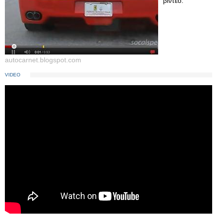
βίντεο:
autocarnet.blogspot.com
VIDEO