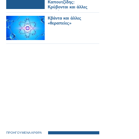
Καπουτζίδης:
Κρύβονται και άλλες
εκπλήξεις - Έχουν
φτιάξει ένα
Κβάντα και άλλες
καταπληκτικό
«θεραπείες»
παραμύθι. Video
game -
ΠΡΟΗΓΟΥΜΕΝΑ ΑΡΘΡΑ