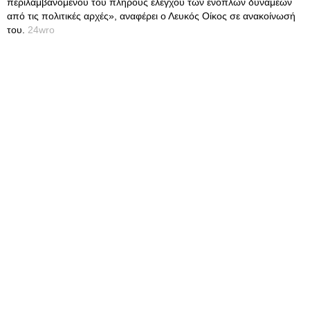
περιλαμβανομένου του πλήρους ελέγχου των ενόπλων δυνάμεων
από τις πολιτικές αρχές», αναφέρει ο Λευκός Οίκος σε ανακοίνωσή
του.
24wro