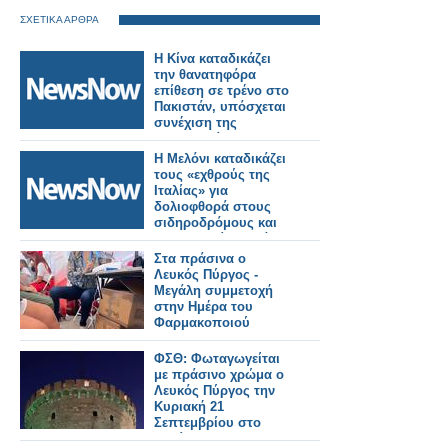
ΣΧΕΤΙΚΑ ΑΡΘΡΑ
Η Κίνα καταδικάζει
την θανατηφόρα
επίθεση σε τρένο στο
Πακιστάν, υπόσχεται
συνέχιση της
συνεργασίας της στην
καταπολέμηση της
Η Μελόνι καταδικάζει
τρομοκρατίας.
τους «εχθρούς της
Ιταλίας» για
δολιοφθορά στους
σιδηροδρόμους και
διαμαρτυρίες κατά
των Ολυμπιακών
Στα πράσινα ο
Αγώνων
Λευκός Πύργος -
Μεγάλη συμμετοχή
στην Ημέρα του
Φαρμακοποιού
ΦΣΘ: Φωταγωγείται
με πράσινο χρώμα ο
Λευκός Πύργος την
Κυριακή 21
Σεπτεμβρίου στο
πλαίσιο του