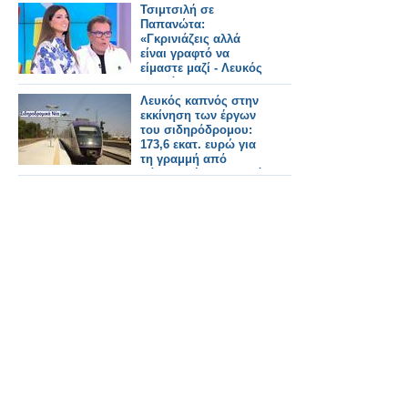
εορτασμού της
Τσιμτσιλή σε
Ημέρας
Παπανώτα:
Φαρμακοποιού
«Γκρινιάζεις αλλά
είναι γραφτό να
είμαστε μαζί - Λευκός
καπνός...»
Λευκός καπνός στην
εκκίνηση των έργων
του σιδηρόδρομου:
173,6 εκατ. ευρώ για
τη γραμμή από
Λάρισα μέχρι Δομοκό