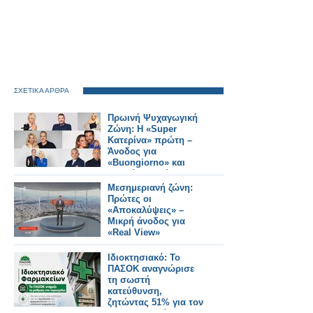
ΣΧΕΤΙΚΑ ΑΡΘΡΑ
Πρωινή Ψυχαγωγική
Ζώνη: Η «Super
Κατερίνα» πρώτη –
Άνοδος για
«Buongiorno» και
«Πρωίαν σε είδον»
Μεσημεριανή ζώνη:
Πρώτες οι
«Αποκαλύψεις» –
Μικρή άνοδος για
«Real View»
Ιδιοκτησιακό: Το
ΠΑΣΟΚ αναγνώρισε
τη σωστή
κατεύθυνση,
ζητώντας 51% για τον