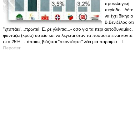
προεκλογική
περίοδο...Λέτε
να έχει δίκηο ο
Β.Βενιζέλος οτι
"χτυπάει"...πρωτιά; Ε, ρε γλέντια...- οσο για τα περι αυτοδυναμίας,
φαντάζει (κρύο) αστείο και να λέγεται όταν τα ποσοστά είναι κοντά
στο 25%...- όποιος βιάζεται "σκοντάφτει" λέει μια παροιμία...
I-
Reporter