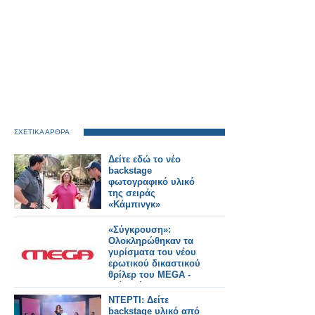
ΣΧΕΤΙΚΑ ΑΡΘΡΑ
Δείτε εδώ το νέο
backstage
φωτογραφικό υλικό
της σειράς
«Κάμπινγκ»
«Σύγκρουση»:
Ολοκληρώθηκαν τα
γυρίσματα του νέου
ερωτικού δικαστικού
θρίλερ του MEGA -
Δείτε νέο backstage
φωτογραφικό υλικό
ΝΤΕΡΤΙ: Δείτε
backstage υλικό από