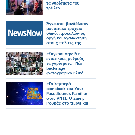
τα γυρίσματα του
τρέιλερ
Άγνωστοι βανδάλισαν
μουσειακό τροχαίο
υλικό, προκαλώντας
οργή και αγανάκτηση
στους πολίτες της
Δράμας.
«Σύγκρουση»: Με
εντατικούς ρυθμούς
τα γυρίσματα - Νέο
backstage
φωτογραφικό υλικό
«Το λαμπερό
comeback του Your
Face Sounds Familiar
στον ΑΝΤ1: Ο Σάκης
Ρουβάς στο τιμόνι και
οι πρώτες
συμμετοχές
κλειδώνουν»