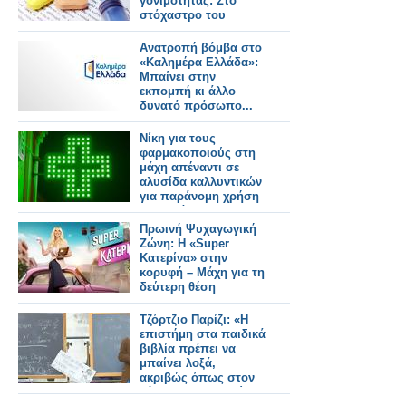
γονιμότητας: Στο
στόχαστρο του
φαρμακευτικού
κόσμου οι πρακτικές
Ανατροπή βόμβα στο
της εταιρείας Merck
«Καλημέρα Ελλάδα»:
Μπαίνει στην
εκπομπή κι άλλο
δυνατό πρόσωπο...
Νίκη για τους
φαρμακοποιούς στη
μάχη απέναντι σε
αλυσίδα καλλυντικών
για παράνομη χρήση
του πράσινου
σταυρού
Πρωινή Ψυχαγωγική
Ζώνη: Η «Super
Κατερίνα» στην
κορυφή – Μάχη για τη
δεύτερη θέση
Τζόρτζιο Παρίζι: «Η
επιστήμη στα παιδικά
βιβλία πρέπει να
μπαίνει λοξά,
ακριβώς όπως στον
κόσμο των παιδιών»