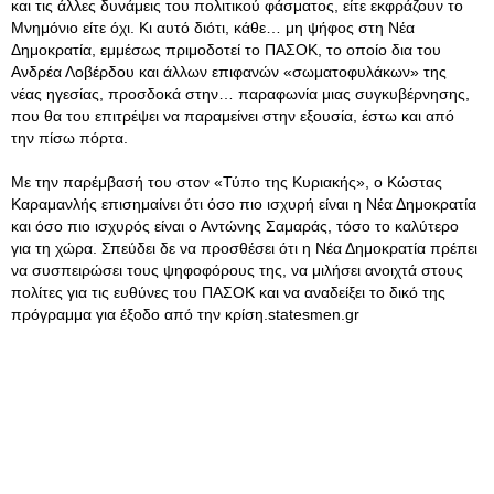
και τις άλλες δυνάμεις του πολιτικού φάσματος, είτε εκφράζουν το
Μνημόνιο είτε όχι
. Κι αυτό διότι, κάθε… μη ψήφος στη Νέα
Δημοκρατία, εμμέσως πριμοδοτεί το ΠΑΣΟΚ, το οποίο δια του
Ανδρέα Λοβέρδου και άλλων επιφανών «σωματοφυλάκων» της
νέας ηγεσίας, προσδοκά στην… παραφωνία μιας συγκυβέρνησης,
που θα του επιτρέψει να παραμείνει στην εξουσία, έστω και από
την πίσω πόρτα.
Με την παρέμβασή του στον «Τύπο της Κυριακής», ο Κώστας
Καραμανλής επισημαίνει ότι όσο πιο ισχυρή είναι η Νέα Δημοκρατία
και όσο πιο ισχυρός είναι ο Αντώνης Σαμαράς, τόσο το καλύτερο
για τη χώρα. Σπεύδει δε να προσθέσει ότι η Νέα Δημοκρατία πρέπει
να συσπειρώσει τους ψηφοφόρους της, να μιλήσει ανοιχτά στους
πολίτες για τις ευθύνες του ΠΑΣΟΚ και να αναδείξει το δικό της
πρόγραμμα για έξοδο από την κρίση.statesmen.gr