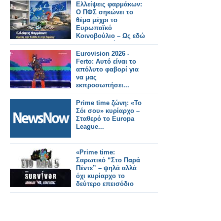
Ελλείψεις φαρμάκων:
Ο ΠΦΣ σηκώνει το
θέμα μέχρι το
Ευρωπαϊκό
Κοινοβούλιο – Ως εδώ
με την ανοχή
Eurovision 2026 -
Ferto: Αυτό είναι το
απόλυτο φαβορί για
να μας
εκπροσωπήσει...
Prime time ζώνη: «Το
Σόι σου» κυρίαρχο –
Σταθερό το Europa
League...
«Prime time:
Σαρωτικό “Στο Παρά
Πέντε” – ψηλά αλλά
όχι κυρίαρχο το
δεύτερο επεισόδιο
του Survivor»