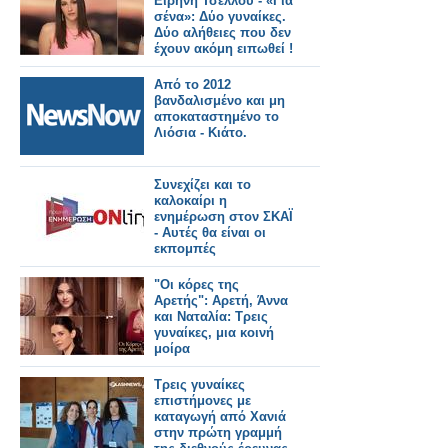
Ειρήνη Τσέλλου - «Για
σένα»: Δύο γυναίκες.
Δύο αλήθειες που δεν
έχουν ακόμη ειπωθεί !
Έρχεται στον Alpha!
Από το 2012
βανδαλισμένο και μη
αποκαταστημένο το
Λιόσια - Κιάτο.
Συνεχίζει και το
καλοκαίρι η
ενημέρωση στον ΣΚΑΪ
- Αυτές θα είναι οι
εκπομπές
"Οι κόρες της
Αρετής": Αρετή, Άννα
και Ναταλία: Τρεις
γυναίκες, μια κοινή
μοίρα
Τρεις γυναίκες
επιστήμονες με
καταγωγή από Χανιά
στην πρώτη γραμμή