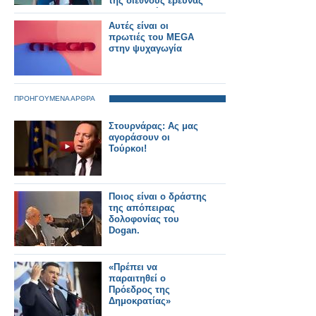
της διεθνούς έρευνας
στη φυσική
Αυτές είναι οι
πρωτιές του MEGA
στην ψυχαγωγία
ΠΡΟΗΓΟΥΜΕΝΑ ΑΡΘΡΑ
Στουρνάρας: Ας μας
αγοράσουν οι
Τούρκοι!
Ποιος είναι ο δράστης
της απόπειρας
δολοφονίας του
Dogan.
«Πρέπει να
παραιτηθεί ο
Πρόεδρος της
Δημοκρατίας»