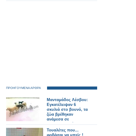
ΠΡΟΗΓΟΥΜΕΝΑ ΑΡΘΡΑ
Μανταμάδος Λέσβου:
Εγκατέλειψαν 6
σκυλιά στο βουνό, τα
ζώα βρέθηκαν
ανάμεσα σε
δηλητηριασμένες
αλεπούδες!
Τουαλέτες που...
φοβάσαι να μπείς !