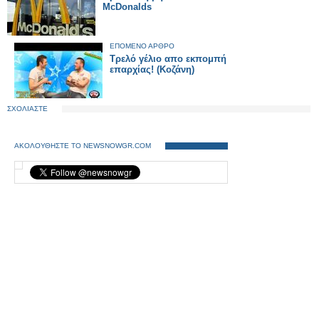
McDonalds
ΕΠΟΜΕΝΟ ΑΡΘΡΟ
Τρελό γέλιο απο εκπομπή
επαρχίας! (Κοζάνη)
ΣΧΟΛΙΑΣΤΕ
ΑΚΟΛΟΥΘΗΣΤΕ ΤΟ NEWSNOWGR.COM