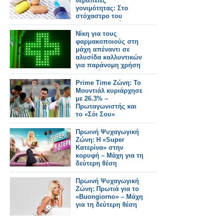
θεραπείες
γονιμότητας: Στο
στόχαστρο του
φαρμακευτικού
κόσμου οι πρακτικές
Νίκη για τους
της εταιρείας Merck
φαρμακοποιούς στη
μάχη απέναντι σε
αλυσίδα καλλυντικών
για παράνομη χρήση
του πράσινου
σταυρού
Prime Time Ζώνη: Το
Μουντιάλ κυριάρχησε
με 26.3% –
Πρωταγωνιστής και
το «Σόι Σου»
Πρωινή Ψυχαγωγική
Ζώνη: Η «Super
Κατερίνα» στην
κορυφή – Μάχη για τη
δεύτερη θέση
Πρωινή Ψυχαγωγική
Ζώνη: Πρωτιά για το
«Buongiorno» – Μάχη
για τη δεύτερη θέση