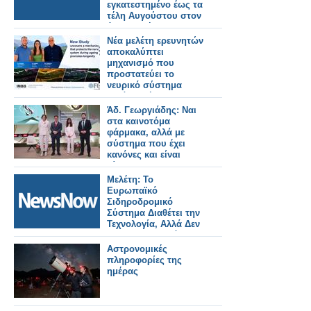
εγκατεστημένο έως τα
τέλη Αυγούστου στον
άξονα Αθήνα –
Θεσσαλονίκη».
Νέα μελέτη ερευνητών
αποκαλύπτει
μηχανισμό που
προστατεύει το
νευρικό σύστημα
κατά τη γήρανση και
προάγει τη μακροζωία
Άδ. Γεωργιάδης: Ναι
στα καινοτόμα
φάρμακα, αλλά με
σύστημα που έχει
κανόνες και είναι
δίκαιο
Μελέτη: Το
Ευρωπαϊκό
Σιδηροδρομικό
Σύστημα Διαθέτει την
Τεχνολογία, Αλλά Δεν
Έχει Χρηματοδότηση
Και Συντονισμό.
Αστρονομικές
πληροφορίες της
ημέρας