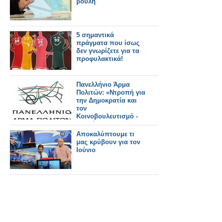
βουλή
5 σημαντικά
πράγματα που ίσως
δεν γνωρίζετε για τα
προφυλακτικά!
Πανελλήνιο Άρμα
Πολιτών: «Ντροπή για
την Δημοκρατία και
τον
Κοινοβουλευτισμό -
ευτελίζεται το
Πολίτευμα»
Αποκαλύπτουμε τι
μας κρύβουν για τον
Ιούνιο