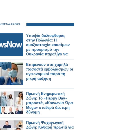
ΥΜΕΝΑ ΑΡΘΡΑ
Υποψία δολιοφθοράς
στην Πολωνία: Η
αμαξοστοιχία καυσίμων
με προορισμό την
Ουκρανία παραλίγο να
εκτροχιαστεί μετά την
ενεργοποίηση των
Επιμένουν στα χαμηλά
φρένων έκτακτης ανάγκης
ποσοστά εμβολιασμών οι
υγειονομικοί παρά τη
μικρή αύξηση
Πρωινή Ενημερωτική
Ζώνη: Το «Happy Day»
μπροστά, «Κοινωνία Ώρα
Mega» σταθερά δεύτερη
δύναμη
Πρωινή Ψυχαγωγική
Ζώνη: Καθαρή πρωτιά για