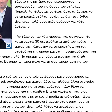
θάνατο της μητέρας του, εκφράζοντας την
ευγνωμοσύνη του για όσους τον στήριξαν.
Παράλληλα, θέλοντας να θέσει όρια, απάντησε και
σε επικριτικά σχόλια, τονίζοντας ότι «το πένθος
είναι ένας πολύ μοναχικός δρόμος» για κάθε
άνθρωπο.
«Αν θέλω να πω κάτι προσωπικό, συγγνώμη θα
καταχραστώ 30 δευτερόλεπτα από τον χρόνο της
εκπομπής. Καταρχήν να ευχαριστήσω και τον
σταθμό και την ομάδα και για τη συμπαράσταση και
τώ πάρα πολύ. Τα αμέτρητα μηνύματα πραγματικά ζητώ
. Ευχαριστώ πάρα πολύ για τη συμπαράσταση για τον
α ο τρόπος με τον οποίο αντέδρασε και ο οργανισμός και
στοί, συνάδελφοι και εκατοντάδες και χιλιάδες άλλοι οι οποίοι
’ την καρδιά μου για τη συμπαράσταση
. Δεν θέλω να
ηφίες να σου πω την αλήθεια Επειδή νιώθω ότι κάποιοι,
 τη μειοψηφία ούτε με τα social media με ενδιαφέρει, ξέρω
εί μέσα, απλά επειδή κάποιοι έπιασαν στο στόμα τους τη
ίναι ότι πρώτον, είναι πολύ λάθος να αναφέρονται σε
 δεδομένο ότι δεν γνωρίζουν, γιατί διαβάζω κριτικές για τον