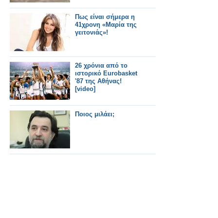
Πως είναι σήμερα η
41χρονη «Μαρία της
γειτονιάς»!
26 χρόνια από το
ιστορικό Eurobasket
'87 της Αθήνας!
[video]
Ποιος μιλάει;