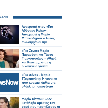
 ΑΡΘΡΑ
Ανατροπή στον «Πιο
Αδύναμο Κρίκο»:
Αποχωρεί η Μαρία
Μπακοδήμου – Αυτός
αναλαμβάνει την
παρουσίαση
«Για Σένα»: Μαρία
Παρασύρη και Τάσος
Γιαννόπουλος – Αθηνά
και Κώστας, όταν η
οικογένεια γίνεται
καταφύγιο
«Για σένα» - Μαρία
Τζομπανάκη: Η γυναίκα
που κρατάει όρθια μια
ολόκληρη οικογένεια
Μαρία Κίτσου: «Δεν
κατάλαβα αμέσως τον
χαμό που προκάλεσαν οι