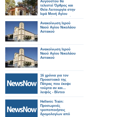
Αυγούστου θα
τελεστεί Όρθρος και
Θεία Λειτουργία στην
Ιερά Μονή Αγίου
Γεωργίου Αστακού
στις 07:00 το πρωί.
Ανακοίνωση Ιερού
Ναού Αγίου Νικολάου
Αστακού
Ανακοίνωση Ιερού
Ναού Αγίου Νικολάου
Αστακού
16 χρόνια για τον
Προαστιακό της
Πάτρας που έκοψε
τούρτα αν και...
λειψός - Βίντεο
Hellenic Train:
Προσωρινές
τροποποιήσεις
δρομολογίων από