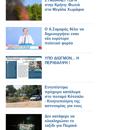
ΣΥΜΒΑΙΝΕΙ ΤΩΡΑ
στην Κρήτη: Φωτιά
στα Μεγάλα Χωράφια
Ο Α.Σαμαράς θέλει να
δημιουργήσει εναν
νέο ευρύτερο
πολιτικό φορέα
ΥΠΟ ΔΙΩΓΜΟΝ... Η
ΠΕΡΙΘΑΛΨΗ !
Εντοπίστηκε
πρόχειρο κατάλυμα
στο ποταμό Κότσαλο
- Kινητοποίηση της
αστυνομίας για τους
δραπέτες
Δεν κατάφερε να
ολοκληρώσει το
ταξίδι για Πειραιά