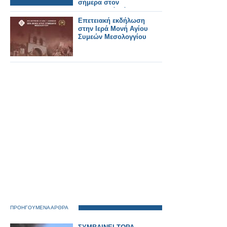
σήμερα στον
Προαστιακό Πάτρας
λόγω εργασιών
Επετειακή εκδήλωση
υποδομής.
στην Ιερά Μονή Αγίου
Συμεών Μεσολογγίου
ΠΡΟΗΓΟΥΜΕΝΑ ΑΡΘΡΑ