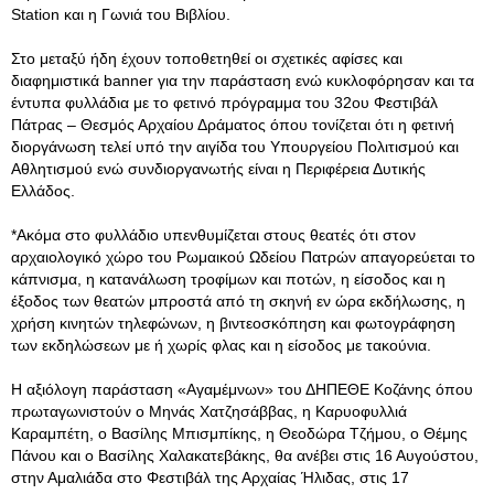
Station και η Γωνιά του Βιβλίου.
Στο μεταξύ ήδη έχουν τοποθετηθεί οι σχετικές αφίσες και
διαφημιστικά banner για την παράσταση ενώ κυκλοφόρησαν και τα
έντυπα φυλλάδια με το φετινό πρόγραμμα του 32ου Φεστιβάλ
Πάτρας – Θεσμός Αρχαίου Δράματος όπου τονίζεται ότι η φετινή
διοργάνωση τελεί υπό την αιγίδα του Υπουργείου Πολιτισμού και
Αθλητισμού ενώ συνδιοργανωτής είναι η Περιφέρεια Δυτικής
Ελλάδος.
*Ακόμα στο φυλλάδιο υπενθυμίζεται στους θεατές ότι στον
αρχαιολογικό χώρο του Ρωμαικού Ωδείου Πατρών απαγορεύεται το
κάπνισμα, η κατανάλωση τροφίμων και ποτών, η είσοδος και η
έξοδος των θεατών μπροστά από τη σκηνή εν ώρα εκδήλωσης, η
χρήση κινητών τηλεφώνων, η βιντεοσκόπηση και φωτογράφηση
των εκδηλώσεων με ή χωρίς φλας και η είσοδος με τακούνια.
Η αξιόλογη παράσταση «Αγαμέμνων» του ΔΗΠΕΘΕ Κοζάνης όπου
πρωταγωνιστούν ο Μηνάς Χατζησάββας, η Καρυοφυλλιά
Καραμπέτη, ο Βασίλης Μπισμπίκης, η Θεοδώρα Τζήμου, ο Θέμης
Πάνου και ο Βασίλης Χαλακατεβάκης, θα ανέβει στις 16 Αυγούστου,
στην Αμαλιάδα στο Φεστιβάλ της Αρχαίας Ήλιδας, στις 17