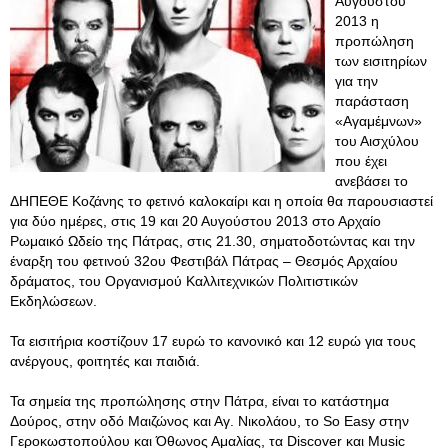
Αυγούστου
2013 η
προπώληση
των εισιτηρίων
για την
παράσταση
«Αγαμέμνων»
του Αισχύλου
που έχει
ανεβάσει το
ΔΗΠΕΘΕ Κοζάνης το φετινό καλοκαίρι και η οποία θα παρουσιαστεί
για δύο ημέρες, στις 19 και 20 Αυγούστου 2013 στο Αρχαίο
Ρωμαικό Ωδείο της Πάτρας, στις 21.30, σηματοδοτώντας και την
έναρξη του φετινού 32ου Φεστιβάλ Πάτρας – Θεσμός Αρχαίου
δράματος, του Οργανισμού Καλλιτεχνικών Πολιτιστικών
Εκδηλώσεων.
Τα εισιτήρια κοστίζουν 17 ευρώ το κανονικό και 12 ευρώ για τους
ανέργους, φοιτητές και παιδιά.
Τα σημεία της προπώλησης στην Πάτρα, είναι το κατάστημα
Δούρος, στην οδό Μαιζώνος και Αγ. Νικολάου, το So Easy στην
Γεροκωστοπούλου και Όθωνος Αμαλίας, τα Discover και Music