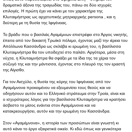
δραματικό άξονα της τραγωδίας του, πάνω σε δύο ισχυρές
επιλογές. Η πρώτη έχει να κάνει με τον χαρακτήρα της
Κλυταιμήστρας ως αρχετυπικής μητριαρχικής persona , και η
δεύτερη με τη θυσία της Ιφιγένειας.
Το βράδυ που ο βασιλιάς Αγαμέμνων επιστρέφει στο Άργος νικητής,
έπειτα από τον δεκαετή Τρωϊκό πόλεμο, έχοντας μαζί την ιέρεια του
Απόλλωνα Κασσάνδρα ως σκλάβα κι ερωμένη του, η βασίλισσα
Κλυταιμνήστρα θα τον υποδεχτεί στο παλάτι. Αργότερα, μέσα στη
νύχτα, η Κλυταιμνήστρα θα σφάξει με τα ίδια της τα χέρια τον
σύζυγό της και την μάντισσα, έχοντας στο πλευρό της τον εραστή
της Αίγισθο.
Για τον Αισχύλο, η θυσία της κόρης του Ιφιγένειας από τον
Αγαμέμνονα προκειμένου να εξευμενίσει τους θεούς και να
οδηγήσουν αυτόν και το Ελληνικό στράτευμα στην Τροία, είναι και
ο ισχυρότερος λόγος για την βασίλισσα Κλυταιμήστρα να κρατήσει
άσβεστο το μίσος ενάντια στον Αγαμέμνονα και να
κατακρεουργήσει, αυτόν και την ερωμένη του Κασσάνδρα.
Στον «Αγαμέμνονα», η ιστορία των προσώπων είναι γνωστή κι
αυτό κάνει το έργο εξαιρετικά οικείο. Κι εδώ όπως και γενικότερα