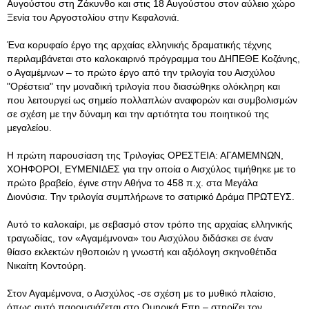
Αυγούστου στη Ζάκυνθο και στις 18 Αυγούστου στον αύλειο χώρο
Ξενία του Αργοστολίου στην Κεφαλονιά.
Ένα κορυφαίο έργο της αρχαίας ελληνικής δραματικής τέχνης
περιλαμβάνεται στο καλοκαιρινό πρόγραμμα του ΔΗΠΕΘΕ Κοζάνης,
ο Αγαμέμνων – το πρώτο έργο από την τριλογία του Αισχύλου
"Ορέστεια" την μοναδική τριλογία που διασώθηκε ολόκληρη και
που λειτουργεί ως σημείο πολλαπλών αναφορών και συμβολισμών
σε σχέση με την δύναμη και την αρτιότητα του ποιητικού της
μεγαλείου.
Η πρώτη παρουσίαση της Τριλογίας ΟΡΕΣΤΕΙΑ: ΑΓΑΜΕΜΝΩΝ,
ΧΟΗΦΟΡΟΙ, ΕΥΜΕΝΙΔΕΣ για την οποία ο Αισχύλος τιμήθηκε με το
πρώτο βραβείο, έγινε στην Αθήνα το 458 π.χ. στα Μεγάλα
Διονύσια. Την τριλογία συμπλήρωνε το σατιρικό Δράμα ΠΡΩΤΕΥΣ.
Αυτό το καλοκαίρι, με σεβασμό στον τρόπο της αρχαίας ελληνικής
τραγωδίας, τον «Αγαμέμνονα» του Αισχύλου διδάσκει σε έναν
θίασο εκλεκτών ηθοποιών η γνωστή και αξιόλογη σκηνοθέτιδα
Νικαίτη Κοντούρη.
Στον Αγαμέμνονα, ο Αισχύλος -σε σχέση με το μυθικό πλαίσιο,
όπως αυτό παρουσιάζεται στο Ομηρικά Επη – στηρίζει τον