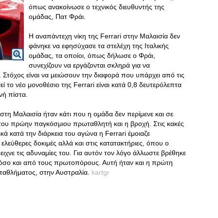
όπως ανακοίνωσε ο τεχνικός διευθυντής της
ομάδας, Πατ Φράι.
Η αναπάντεχη νίκη της Ferrari στην Μαλαισία δεν
φάνηκε να εφησύχασε τα στελέχη της Ιταλικής
ομάδας, τα οποίοι, όπως δήλωσε ο Φράι,
συνεχίζουν να εργάζονται σκληρά για να
 Στόχος είναι να μειώσουν την διαφορά που υπάρχει από τις
ί το νέο μονοθέσιο της Ferrari είναι κατά 0,8 δευτερόλεπτα
νή πίστα.
στη Μαλαισία ήταν κάτι που η ομάδα δεν περίμενε και σε
του πρώην παγκόσμιου πρωταθλητή και η βροχή. Στις κακές
ικά κατά την διάρκεια του αγώνα η Ferrari έμοιαζε
ελεύθερες δοκιμές αλλά και στις κατατακτήριες, όπου ο
ειχνε τις αδυναμίες του. Για αυτόν τον λόγο άλλωστε βρέθηκε
όσο και από τους πρωτοπόρους. Αυτή ήταν και η πρώτη
ωταθλήματος, στην Αυστραλία.
kartgr