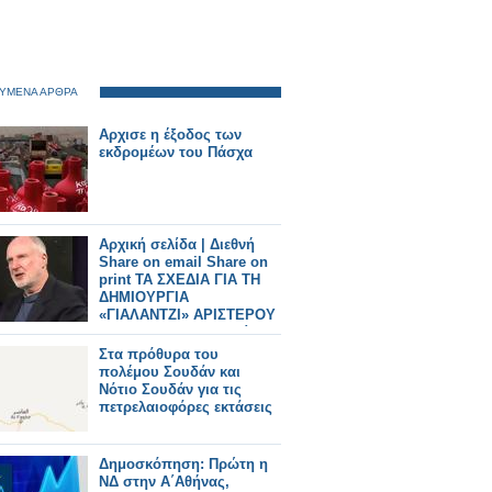
ΥΜΕΝΑ ΑΡΘΡΑ
Αρχισε η έξοδος των
εκδρομέων του Πάσχα
Aρχική σελίδα | Διεθνή
Share on email Share on
print ΤΑ ΣΧΕΔΙΑ ΓΙΑ ΤΗ
ΔΗΜΙΟΥΡΓΙΑ
«ΓΙΑΛΑΝΤΖΙ» ΑΡΙΣΤΕΡΟΥ
ΚΟΜΜΑΤΟΣ«Η Τουρκία
χρειάζεται μια Αριστερά»
Στα πρόθυρα του
πολέμου Σουδάν και
Νότιο Σουδάν για τις
πετρελαιοφόρες εκτάσεις
Δημοσκόπηση: Πρώτη η
ΝΔ στην Α΄Αθήνας,