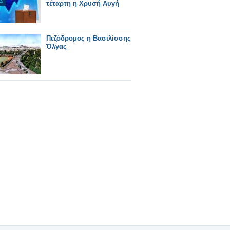
τέταρτη η Χρυσή Αυγή
Πεζόδρομος η Βασιλίσσης
Όλγας