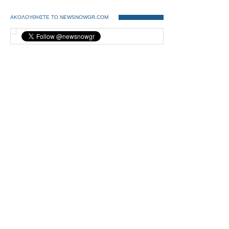
ΑΚΟΛΟΥΘΗΣΤΕ ΤΟ NEWSNOWGR.COM