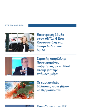
ΣΧΕΤΙΚΑ ΑΡΘΡΑ
Επιστροφή-βόμβα
στον ΑΝΤ1: Η Εύη
Κουτσαυτάκη για
θέση-κλειδί στον
όμιλο
Στρατής Λιαρέλλης:
Προχωρημένες
συζητήσεις με το Real
Group για την
επόμενη μέρα
Οι ευρωπαϊκές
θάλασσες συνεχίζουν
να θερμαίνονται
Εργαζόμενοι της ΕΡ: