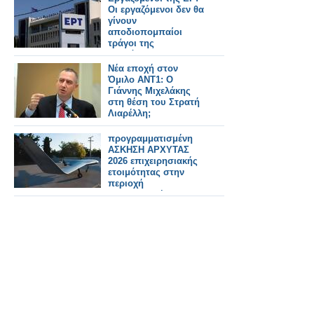
Οι εργαζόμενοι δεν θα
γίνουν
αποδιοπομπαίοι
τράγοι της
τοξικότητας στους
τελικούς της GBL
Νέα εποχή στον
Όμιλο ANT1: Ο
Γιάννης Μιχελάκης
στη θέση του Στρατή
Λιαρέλλη;
προγραμματισμένη
ΑΣΚΗΣΗ ΑΡΧΥΤΑΣ
2026 επιχειρησιακής
ετοιμότητας στην
περιοχή
Μαυρομαντήλας
Πετρωτού Πατρών