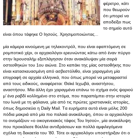
φέρετρο, κάτι
που θεωρούν
ότι μπορεί να
αποδείξει πως
το σημείο αυτό
είναι όπου τάφηκε Ο Ιησούς. Χρησιμοποιώντας...
μία κάμερα κινούμενη με τηλεκοντρόλ, που είναι εφαπτόμενη σε
ρομποτικό χέρι, οι αρχαιολόγοι ερευνώντας κάτω από έναν πύργο
στην Ιερουσαλήμ εξεπλάγησαν όταν ανακάλυψαν μία σειρά
οστεοθηκών του 1ου αιώνα. Στο καπάκι της μίας οστεοθήκης που
είναι κατασκευασμένη από ασβεστόλιθο, είναι χαραγμένη μία
επιγραφή σε αρχαία ελληνικά, που όπως μπορεί να μεταφραστεί
από τους ειδικούς, αναφέρεται: Θεϊκέ Ιεχωβά, αναστήσου,
αναστήσου. Μία άλλη έχει χαραγμένα επάνω το σχήμα ενός ψαριού
μ’ ένα ραβδί κολλημένο στο στόμα, που παραπέμπει στην ιστορία
του Ιωνά με τη φάλαινα, μία από τις πρώτες χριστιανικές ιστορίες,
όπως δημοσιεύει η Daily Mail. Tα ευρήματα αυτά είναι μόλις 200
πόδια μακριά από μία πιο παλαιά ανακάλυψη, όπου οι αρχαιολόγοι
το ονομάζουν «ο οικογενειακός τάφος Του Ιησού», μία ανακάλυψη
που προκάλεσε θύελλα αντιδράσεων και πολλά αμφιλεγόμενα
σχόλια τη δεκαετία του ’80
. Τότε οι αρχαιολόγοι υποστήριξαν ότι ο