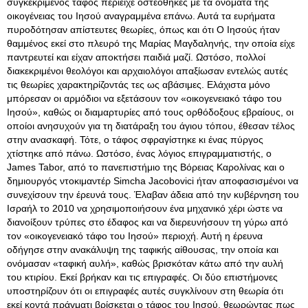
συγκεκριμένος τάφος περιείχε οστεοθήκες με τα ονόματα της
οικογένειας του Ιησού αναγραμμένα επάνω. Αυτά τα ευρήματα
πυροδότησαν απίστευτες θεωρίες, όπως και ότι Ο Ιησούς ήταν
θαμμένος εκεί στο πλευρό της Μαρίας Μαγδαληνής, την οποία είχε
παντρευτεί και είχαν αποκτήσει παιδιά μαζί. Ωστόσο, πολλοί
διακεκριμένοι θεολόγοι και αρχαιολόγοι απαξίωσαν εντελώς αυτές
τις θεωρίες χαρακτηρίζοντάς τες ως αβάσιμες. Ελάχιστα μόνο
μπόρεσαν οι αρμόδιοι να εξετάσουν τον «οικογενειακό τάφο του
Ιησού», καθώς οι διαμαρτυρίες από τους ορθόδοξους εβραίους, οι
οποίοι ανησυχούν για τη διατάραξη του άγιου τόπου, έθεσαν τέλος
στην ανασκαφή. Τότε, ο τάφος σφραγίστηκε κι ένας πύργος
χτίστηκε από πάνω. Ωστόσο, ένας λόγιος επιγραμματιστής, ο
James Tabor, από το πανεπιστήμιο της Βόρειας Καρολίνας και ο
δημιουργός ντοκιμαντέρ Simcha Jacobovici ήταν αποφασισμένοι να
συνεχίσουν την έρευνά τους. Έλαβαν άδεια από την κυβέρνηση του
Ισραήλ το 2010 να χρησιμοποιήσουν ένα μηχανικό χέρι ώστε να
διανοίξουν τρύπες στο έδαφος και να διερευνήσουν τη γύρω από
τον «οικογενειακό τάφο του Ιησού» περιοχή. Αυτή η έρευνα
οδήγησε στην ανακάλυψη της ταφικής αίθουσας, την οποία και
ονόμασαν «ταφική αυλή», καθώς βρισκόταν κάτω από την αυλή
του κτιρίου. Εκεί βρήκαν και τις επιγραφές. Οι δύο επιστήμονες
υποστηρίζουν ότι οι επιγραφές αυτές συγκλίνουν στη θεωρία ότι
εκεί κοντά πράγματι βρίσκεται ο τάφος του Ιησού, θεωρώντας πως