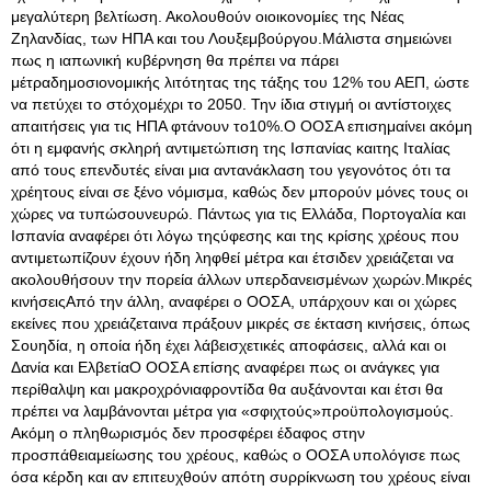
μεγαλύτερη βελτίωση. Ακολουθούν οιοικονομίες της Νέας
Ζηλανδίας, των ΗΠΑ και του Λουξεμβούργου.Μάλιστα σημειώνει
πως η ιαπωνική κυβέρνηση θα πρέπει να πάρει
μέτραδημοσιονομικής λιτότητας της τάξης του 12% του ΑΕΠ, ώστε
να πετύχει το στόχομέχρι το 2050. Την ίδια στιγμή οι αντίστοιχες
απαιτήσεις για τις ΗΠΑ φτάνουν το10%.Ο ΟΟΣΑ επισημαίνει ακόμη
ότι η εμφανής σκληρή αντιμετώπιση της Ισπανίας καιτης Ιταλίας
από τους επενδυτές είναι μια αντανάκλαση του γεγονότος ότι τα
χρέητους είναι σε ξένο νόμισμα, καθώς δεν μπορούν μόνες τους οι
χώρες να τυπώσουνευρώ. Πάντως για τις Ελλάδα, Πορτογαλία και
Ισπανία αναφέρει ότι λόγω τηςύφεσης και της κρίσης χρέους που
αντιμετωπίζουν έχουν ήδη ληφθεί μέτρα και έτσιδεν χρειάζεται να
ακολουθήσουν την πορεία άλλων υπερδανεισμένων χωρών.Μικρές
κινήσειςΑπό την άλλη, αναφέρει ο ΟΟΣΑ, υπάρχουν και οι χώρες
εκείνες που χρειάζεταινα πράξουν μικρές σε έκταση κινήσεις, όπως
Σουηδία, η οποία ήδη έχει λάβεισχετικές αποφάσεις, αλλά και οι
Δανία και ΕλβετίαΟ ΟΟΣΑ επίσης αναφέρει πως οι ανάγκες για
περίθαλψη και μακροχρόνιαφροντίδα θα αυξάνονται και έτσι θα
πρέπει να λαμβάνονται μέτρα για «σφιχτούς»προϋπολογισμούς.
Ακόμη ο πληθωρισμός δεν προσφέρει έδαφος στην
προσπάθειαμείωσης του χρέους, καθώς ο ΟΟΣΑ υπολόγισε πως
όσα κέρδη και αν επιτευχθούν απότη συρρίκνωση του χρέους είναι