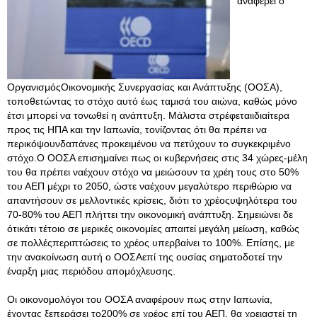
αναφέρει ο
ΟργανισμόςΟικονομικής Συνεργασίας και Ανάπτυξης (ΟΟΣΑ),
τοποθετώντας το στόχο αυτό έως ταμισά του αιώνα, καθώς μόνο
έτσι μπορεί να τονωθεί η ανάπτυξη. Μάλιστα στρέφεταιιδιαίτερα
προς τις ΗΠΑ και την Ιαπωνία, τονίζοντας ότι θα πρέπει να
περικόψουνδαπάνες προκειμένου να πετύχουν το συγκεκριμένο
στόχο.Ο ΟΟΣΑ επισημαίνει πως οι κυβερνήσεις στις 34 χώρες-μέλη
του θα πρέπει ναέχουν στόχο να μειώσουν τα χρέη τους στο 50%
του ΑΕΠ μέχρι το 2050, ώστε ναέχουν μεγαλύτερο περιθώριο να
απαντήσουν σε μελλοντικές κρίσεις, διότι το χρέοςυψηλότερα του
70-80% του ΑΕΠ πλήττει την οικονομική ανάπτυξη. Σημειώνει δε
ότικάτι τέτοιο σε μερικές οικονομίες απαιτεί μεγάλη μείωση, καθώς
σε πολλέςπεριπτώσεις το χρέος υπερβαίνει το 100%. Επίσης, με
την ανακοίνωση αυτή ο ΟΟΣΑεπί της ουσίας σηματοδοτεί την
έναρξη μιας περιόδου απομόχλευσης.
Οι οικονομολόγοι του ΟΟΣΑ αναφέρουν πως στην Ιαπωνία,
έχοντας ξεπεράσει το200% σε χρέος επί του ΑΕΠ, θα χρειαστεί τη