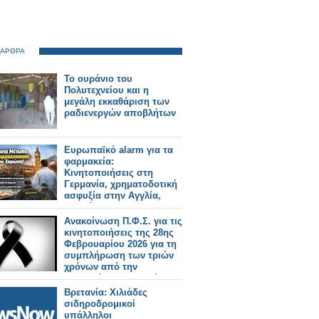
 ΑΡΘΡΑ
Το ουράνιο του
Πολυτεχνείου και η
μεγάλη εκκαθάριση των
ραδιενεργών αποβλήτων
Ευρωπαϊκό alarm για τα
φαρμακεία:
Κινητοποιήσεις στη
Γερμανία, χρηματοδοτική
ασφυξία στην Αγγλία,
«σαφάρι» της Europol για
παράνομα φάρμακα
Ανακοίνωση Π.Φ.Σ. για τις
κινητοποιήσεις της 28ης
Φεβρουαρίου 2026 για τη
συμπλήρωση των τριών
χρόνων από την
τραγωδία των Τεμπών
Βρετανία: Χιλιάδες
σιδηροδρομικοί
υπάλληλοι