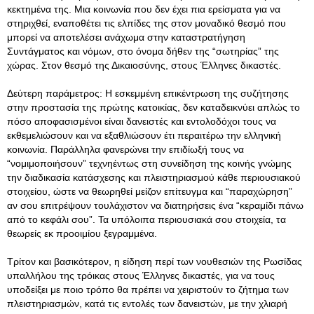
κεκτημένα της. Μια κοινωνία που δεν έχει πια ερείσματα για να
στηριχθεί, εναποθέτει τις ελπίδες της στον μοναδικό θεσμό που
μπορεί να αποτελέσει ανάχωμα στην καταστρατήγηση
Συντάγματος και νόμων, στο όνομα δήθεν της “σωτηρίας” της
χώρας. Στον θεσμό της Δικαιοσύνης, στους Έλληνες δικαστές.
Δεύτερη παράμετρος: Η εσκεμμένη επικέντρωση της συζήτησης
στην προστασία της πρώτης κατοικίας, δεν καταδεικνύει απλώς το
πόσο αποφασισμένοι είναι δανειστές και εντολοδόχοι τους να
εκθεμελιώσουν και να εξαθλιώσουν έτι περαιτέρω την ελληνική
κοινωνία. Παράλληλα φανερώνει την επιδίωξή τους να
“νομιμοποιήσουν” τεχνηέντως στη συνείδηση της κοινής γνώμης
την διαδικασία κατάσχεσης και πλειστηριασμού κάθε περιουσιακού
στοιχείου, ώστε να θεωρηθεί μείζον επίτευγμα και “παραχώρηση”
αν σου επιτρέψουν τουλάχιστον να διατηρήσεις ένα “κεραμίδι πάνω
από το κεφάλι σου”. Τα υπόλοιπα περιουσιακά σου στοιχεία, τα
θεωρείς εκ προοιμίου ξεγραμμένα.
Τρίτον και βασικότερον, η είδηση περί των νουθεσιών της Ρωσίδας
υπαλλήλου της τρόικας στους Έλληνες δικαστές, για να τους
υποδείξει με ποιο τρόπο θα πρέπει να χειριστούν το ζήτημα των
πλειστηριασμών, κατά τις εντολές των δανειστών, με την χλιαρή