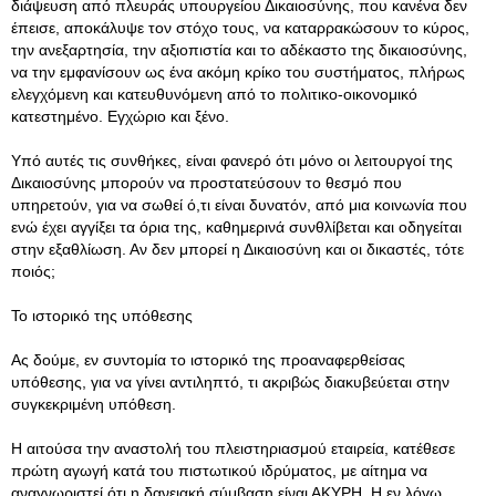
διάψευση από πλευράς υπουργείου Δικαιοσύνης, που κανένα δεν
έπεισε, αποκάλυψε τον στόχο τους, να καταρρακώσουν το κύρος,
την ανεξαρτησία, την αξιοπιστία και το αδέκαστο της δικαιοσύνης,
να την εμφανίσουν ως ένα ακόμη κρίκο του συστήματος, πλήρως
ελεγχόμενη και κατευθυνόμενη από το πολιτικο-οικονομικό
κατεστημένο. Εγχώριο και ξένο.
Υπό αυτές τις συνθήκες, είναι φανερό ότι μόνο οι λειτουργοί της
Δικαιοσύνης μπορούν να προστατεύσουν το θεσμό που
υπηρετούν, για να σωθεί ό,τι είναι δυνατόν, από μια κοινωνία που
ενώ έχει αγγίξει τα όρια της, καθημερινά συνθλίβεται και οδηγείται
στην εξαθλίωση. Αν δεν μπορεί η Δικαιοσύνη και οι δικαστές, τότε
ποιός;
Το ιστορικό της υπόθεσης
Ας δούμε, εν συντομία το ιστορικό της προαναφερθείσας
υπόθεσης, για να γίνει αντιληπτό, τι ακριβώς διακυβεύεται στην
συγκεκριμένη υπόθεση.
Η αιτούσα την αναστολή του πλειστηριασμού εταιρεία, κατέθεσε
πρώτη αγωγή κατά του πιστωτικού ιδρύματος, με αίτημα να
αναγνωριστεί ότι η δανειακή σύμβαση είναι ΑΚΥΡΗ. Η εν λόγω