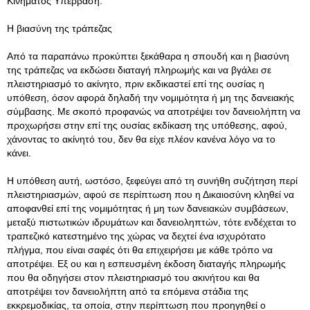
Κινήματος Υπέρβαση.
Η βιασύνη της τράπεζας
Από τα παραπάνω προκύπτει ξεκάθαρα η σπουδή και η βιασύνη
της τράπεζας να εκδώσει διαταγή πληρωμής και να βγάλει σε
πλειστηριασμό το ακίνητο, πριν εκδικαστεί επί της ουσίας η
υπόθεση, όσον αφορά δηλαδή την νομιμότητα ή μη της δανειακής
σύμβασης. Με σκοπό προφανώς να αποτρέψει τον δανειολήπτη να
προχωρήσει στην επί της ουσίας εκδίκαση της υπόθεσης, αφού,
χάνοντας το ακίνητό του, δεν θα είχε πλέον κανένα λόγο να το
κάνει.
Η υπόθεση αυτή, ωστόσο, ξεφεύγει από τη συνήθη συζήτηση περί
πλειστηριασμών, αφού σε περίπτωση που η Δικαιοσύνη κληθεί να
αποφανθεί επί της νομιμότητας ή μη των δανειακών συμβάσεων,
μεταξύ πιστωτικών ιδρυμάτων και δανειοληπτών, τότε ενδέχεται το
τραπεζικό κατεστημένο της χώρας να δεχτεί ένα ισχυρότατο
πλήγμα, που είναι σαφές ότι θα επιχειρήσει με κάθε τρόπο να
αποτρέψει. Εξ ου και η εσπευσμένη έκδοση διαταγής πληρωμής
που θα οδηγήσει στον πλειστηριασμό του ακινήτου και θα
αποτρέψει τον δανειολήπτη από τα επόμενα στάδια της
εκκρεμοδικίας, τα οποία, στην περίπτωση που προηγηθεί ο