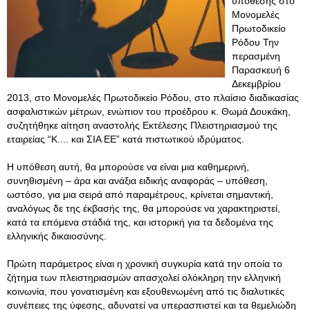
υπόθεσης στο
Μονομελές
Πρωτοδικείο
Ρόδου Την
περασμένη
Παρασκευή 6
Δεκεμβρίου
2013, στο Μονομελές Πρωτοδικείο Ρόδου, στο πλαίσιο διαδικασίας
ασφαλιστικών μέτρων, ενώπιον του προέδρου κ. Θωμά Δουκάκη,
συζητήθηκε αίτηση αναστολής Εκτέλεσης Πλειστηριασμού της
εταιρείας “Κ.... και ΣΙΑ ΕΕ” κατά πιστωτικού ιδρύματος.
Η υπόθεση αυτή, θα μπορούσε να είναι μια καθημερινή,
συνηθισμένη – άρα και ανάξια ειδικής αναφοράς – υπόθεση,
ωστόσο, για μια σειρά από παραμέτρους, κρίνεται σημαντική,
αναλόγως δε της έκβασής της, θα μπορούσε να χαρακτηριστεί,
κατά τα επόμενα στάδιά της, και ιστορική για τα δεδομένα της
ελληνικής δικαιοσύνης.
Πρώτη παράμετρος είναι η χρονική συγκυρία κατά την οποία το
ζήτημα των πλειστηριασμών απασχολεί ολόκληρη την ελληνική
κοινωνία, που γονατισμένη και εξουθενωμένη από τις διαλυτικές
συνέπειες της ύφεσης, αδυνατεί να υπερασπιστεί και τα θεμελιώδη