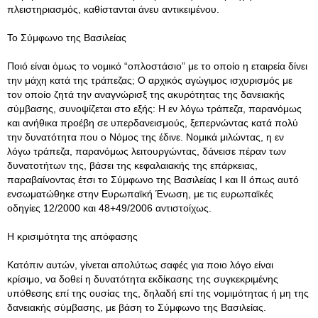
πλειστηριασμός, καθίστανται άνευ αντικειμένου.
Το Σύμφωνο της Βασιλείας
Ποιό είναι όμως το νομικό “οπλοστάσιο” με το οποίο η εταιρεία δίνει
την μάχη κατά της τράπεζας; Ο αρχικός αγώγιμος ισχυρισμός με
τον οποίο ζητά την αναγνώρισξ της ακυρότητας της δανειακής
σύμβασης, συνοψίζεται στο εξής: Η εν λόγω τράπεζα, παρανόμως
και ανήθικα προέβη σε υπερδανεισμούς, ξεπερνώντας κατά πολύ
την δυνατότητα που ο Νόμος της έδινε. Νομικά μιλώντας, η εν
λόγω τράπεζα, παρανόμως λειτουργώντας, δάνεισε πέραν των
δυνατοτήτων της, βάσει της κεφαλαιακής της επάρκειας,
παραβαίνοντας έτσι το Σύμφωνο της Βασιλείας Ι και ΙΙ όπως αυτό
ενσωματώθηκε στην Ευρωπαϊκή Ένωση, με τις ευρωπαϊκές
οδηγίες 12/2000 και 48+49/2006 αντιστοίχως.
Η κρισιμότητα της απόφασης
Κατόπιν αυτών, γίνεται απολύτως σαφές για ποιο λόγο είναι
κρίσιμο, να δοθεί η δυνατότητα εκδίκασης της συγκεκριμένης
υπόθεσης επί της ουσίας της, δηλαδή επί της νομιμότητας ή μη της
δανειακής σύμβασης, με βάση το Σύμφωνο της Βασιλείας.