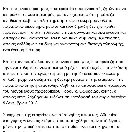
Επί του πλειστηριασμού, η εταιρεία άσκησε ανακοπή, ζητώντας να
ακυρωθεί ο πλειστηριασμός, με τον ισχυρισμό ότι η τράπεζα
ανήθικα προέβη σε πλειστηριασμό, αφού εκκρεμούν όλα τα
παραπάνω δικαστήρια μεταξύ και ενώ δηλαδή δεν έχει κριθεί,
πρώτον, εάν η διταγή πληρωμής είναι σύννομη και άρα έγκυρη και
δεύτερον και βασικότερο, εάν η δανειακή σύμβαση, εξαιτίας της
οποίας εκδόθηκε η επίδικη και ανακοπτόμενη διαταγή πληρωμής,
έναι έγκυρη ή άκυρη.
Επί της ανακοπής λοιπόν του πλειστηριασμού, η εταιρεία ζήτησε
την αναστολή του πλειστηριασμού μέχρι – κατ' αρχάς – την έκδοση
απόφασης επί της εγκυρότητας ή μη της διαδικασίας εκτέλεσης,
δηλαδή μέχρι να συζητηθεί η δεύτερη ανακοπή της εταιρείας. Την
παραπάνω αίτηση αναστολής κλήθηκε να αποφασίσει ο πρόεδρος
του Μονομελούς πρωτοδικείου Ρόδου κ. Θωμάς Δουκάκης, ο
οποίος επιφυλάχθηκε να εκδώσει την απόφασή του αύριο Δευτέρα.
9 Δεκεμβρίου 2013.
Συνήγορος της εταιρείας είναι ο “συνήθης ύποπτος” Αθηναίος
δικηγόρος Λεωνίδας Στάμος, που απασχόλησε πριν από λίγους
μήνες την τοπική επικαιρότητα, ο οποίος είναι και δικηγόρος του