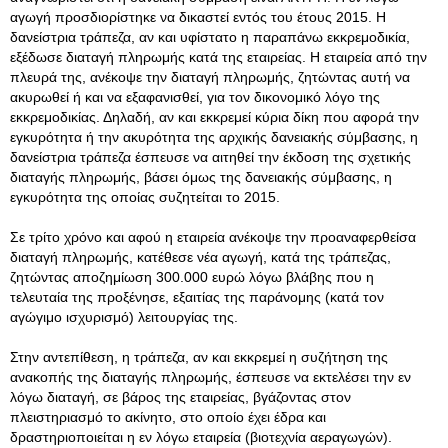
αγωγή προσδιορίστηκε να δικαστεί εντός του έτους 2015. Η
δανείστρια τράπεζα, αν και υφίστατο η παραπάνω εκκρεμοδικία,
εξέδωσε διαταγή πληρωμής κατά της εταιρείας. Η εταιρεία από την
πλευρά της, ανέκοψε την διαταγή πληρωμής, ζητώντας αυτή να
ακυρωθεί ή και να εξαφανισθεί, για τον δικονομικό λόγο της
εκκρεμοδικίας. Δηλαδή, αν και εκκρεμεί κύρια δίκη που αφορά την
εγκυρότητα ή την ακυρότητα της αρχικής δανειακής σύμβασης, η
δανείστρια τράπεζα έσπευσε να αιτηθεί την έκδοση της σχετικής
διαταγής πληρωμής, βάσει όμως της δανειακής σύμβασης, η
εγκυρότητα της οποίας συζητείται το 2015.
Σε τρίτο χρόνο και αφού η εταιρεία ανέκοψε την προαναφερθείσα
διαταγή πληρωμής, κατέθεσε νέα αγωγή, κατά της τράπεζας,
ζητώντας αποζημίωση 300.000 ευρώ λόγω βλάβης που η
τελευταία της προξένησε, εξαιτίας της παράνομης (κατά τον
αγώγιμο ισχυρισμό) λειτουργίας της.
Στην αντεπίθεση, η τράπεζα, αν και εκκρεμεί η συζήτηση της
ανακοπής της διαταγής πληρωμής, έσπευσε να εκτελέσει την εν
λόγω διαταγή, σε βάρος της εταιρείας, βγάζοντας στον
πλειστηριασμό το ακίνητο, στο οποίο έχει έδρα και
δραστηριοποιείται η εν λόγω εταιρεία (βιοτεχνία αεραγωγών).