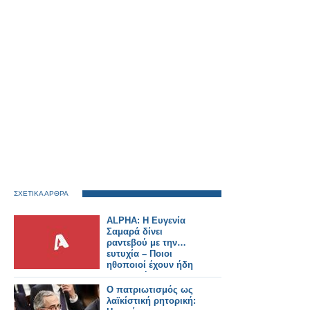
ΣΧΕΤΙΚΑ ΑΡΘΡΑ
ALPHA: Η Ευγενία
Σαμαρά δίνει
ραντεβού με την…
ευτυχία – Ποιοι
ηθοποιοί έχουν ήδη
συμφωνήσει για τη
νέα σειρά
Ο πατριωτισμός ως
λαϊκίστική ρητορική: