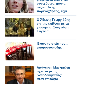
συνεχόμενα χρόνια
σεξουαλικής
παρενόχλησης, είχα
απηυδήσει"
Ο Άδωνις Γεωργιάδης
για την επίθεση με τα
γιαούρτια: Συγγνώμη,
Ευγενία
Έκανε το σπίτι του...
μπαρουταποθήκη!
Aπάντηση Μαγκριώτη
σχετικά με τις
"αποδοκιμασίες"
στον επιτάφιο