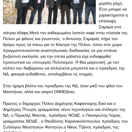
μεγάλη μάχη.
Έτσι μπορεί να
χαρακτηριστεί η
επίσκεψη
Σαμαρά στα
πάτρια εδάφη.Μετά τον καθιερωμένο λοιπόν καφέ στην πλατεία της
Πύλου με φίλους και γνωστούς, ο Αντώνης Σαμαράς πήρε τον
δρόμο προς τα πάνω για το Κάστρο της Πύλου, όπου στο χώρο
πραγματοποιούνται αναστηλωτικές διαδικασίες σε μια σπάνια
βυζαντινή εκκλησία, για την οποία μάλιστα είχε ενδιαφερθεί
προσωπικά ως υπουργός Πολιτισμού. Η θέα μαγευτική, με τον
κόλπο του Ναβαρίνου να απλώνεται μπροστά και ο πρόεδρος της
ΝΔ, φανερά ευδιάθετος, απαλαμβάνει τις στιγμές.
Στην ήρεμη βόλτα του προέδρου της ΝΔ, ήταν μαζί του φίλοι του
Μεσσήνιοι, αλλά και νεαροί ΟΝΝΕΔίτες.
Πρώτος ο δήμαρχος Πύλου Δημήτρης Καφανταρης.Εκεί και ο
Δημήτρης Πτωχός γραμματέας νέων τεχνολογιών και στέλεχος της
ΝΔ, ο Περικλής Μαντάς, πρόεδρος ΝΟΔΕ, ο Παναγιώτης Λύρας,
γραμματέας ΝΟΔΕ , ο Θεοδόσης Καρανικολόπουλος πρόεδρος του
Συλλόγου Μεσσηνίων Φοιτητών,ο Νίκος Τζάνος πρόεδρος της