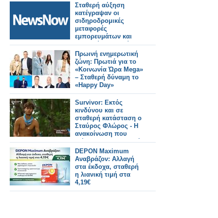
σκευάσματός της
Σταθερή αύξηση
κατέγραψαν οι
σιδηροδρομικές
μεταφορές
εμπορευμάτων και
επιβατών στην Κίνα
τους πρώτους πέντε
Πρωινή ενημερωτική
μήνες.
ζώνη: Πρωτιά για το
«Κοινωνία Ώρα Mega»
– Σταθερή δύναμη το
«Happy Day»
Survivor: Εκτός
κινδύνου και σε
σταθερή κατάσταση ο
Σταύρος Φλώρος - Η
ανακοίνωση που
εξέδωσε η παραγωγή
DEPON Maximum
Αναβράζον: Αλλαγή
στα έκδοχα, σταθερή
η λιανική τιμή στα
4,19€