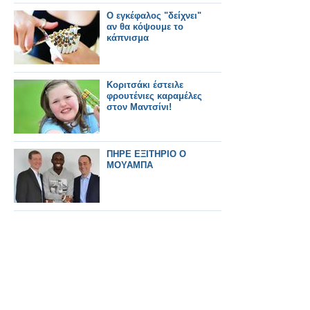
Ο εγκέφαλος "δείχνει"
αν θα κόψουμε το
κάπνισμα
Κοριτσάκι έστειλε
φρουτένιες καραμέλες
στον Μαντσίνι!
ΠΗΡΕ ΕΞΙΤΗΡΙΟ Ο
ΜΟΥΑΜΠΑ