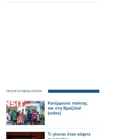
ΠΡΟΗΓΟΥΜΕΝΑ ΑΡΘΡΑ
Κατέρρευσε παίκτης
και στη Βραζιλία!
(video)
Τι γίνεται όταν κόψετε