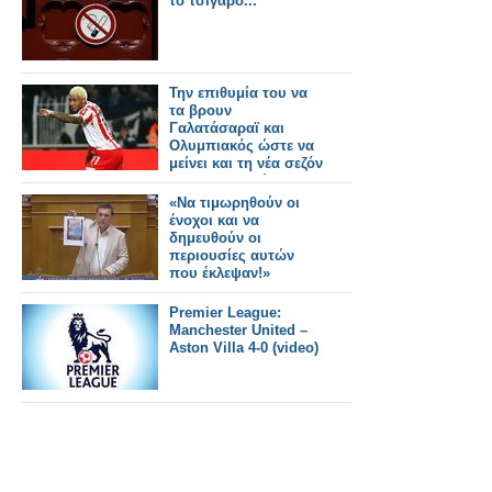
το τσιγάρο...
Την επιθυμία του να
τα βρουν
Γαλατάσαραϊ και
Ολυμπιακός ώστε να
μείνει και τη νέα σεζόν
στους Πειραιώτες,
εξέφρασε με δηλώσεις
«Να τιμωρηθούν οι
του ο Καζίμ-
ένοχοι και να
Ρίτσαρντς
δημευθούν οι
περιουσίες αυτών
που έκλεψαν!»
Premier League:
Manchester United –
Aston Villa 4-0 (video)