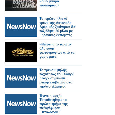
«Δυο μαύρα
πουκάμισα»
Το πρώτο ηλιακό
τρένο της Λατινικής
Αμερικής ξεκίνησε: Θα
ταξιδέψει 26 μίλια με
μηδενικές εκπομπές.
«Ντέρτι»: το πρώτο
άλμπουμ
φωτογραφιών από τα
γυρίσματα
Το τρένο υψηλής
ταχύτητας του Χονγκ
Κονγκ σημειώνει
ρεκόρ επιβατών στο
πρώτο εξάμηνο.
Έγινε η αρχή:
Τοποθετήθηκε το
πρώτο τμήμα της
πεζογέφυρας
Επταλόφου.