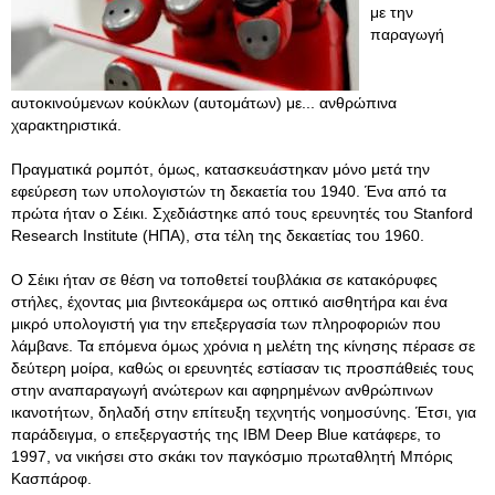
με την
παραγωγή
αυτοκινούμενων κούκλων (αυτομάτων) με... ανθρώπινα
χαρακτηριστικά.
Πραγματικά ρομπότ, όμως, κατασκευάστηκαν μόνο μετά την
εφεύρεση των υπολογιστών τη δεκαετία του 1940. Ένα από τα
πρώτα ήταν ο Σέικι. Σχεδιάστηκε από τους ερευνητές του Stanford
Research Institute (ΗΠΑ), στα τέλη της δεκαετίας του 1960.
Ο Σέικι ήταν σε θέση να τοποθετεί τουβλάκια σε κατακόρυφες
στήλες, έχοντας μια βιντεοκάμερα ως οπτικό αισθητήρα και ένα
μικρό υπολογιστή για την επεξεργασία των πληροφοριών που
λάμβανε. Τα επόμενα όμως χρόνια η μελέτη της κίνησης πέρασε σε
δεύτερη μοίρα, καθώς οι ερευνητές εστίασαν τις προσπάθειές τους
στην αναπαραγωγή ανώτερων και αφηρημένων ανθρώπινων
ικανοτήτων, δηλαδή στην επίτευξη τεχνητής νοημοσύνης. Έτσι, για
παράδειγμα, ο επεξεργαστής της IBM Deep Blue κατάφερε, το
1997, να νικήσει στο σκάκι τον παγκόσμιο πρωταθλητή Μπόρις
Κασπάροφ.