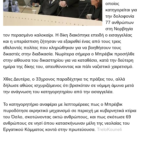
οποίος
κατηγορείται για
την δολοφονία
77 ανθρώπων
στη Νορβηγία
τον περασμένο καλοκαίρι. Η δίκη διακόπηκε επειδή ο εισαγγελέας
και η υπεράσπιση ζήτησαν να εξαιρεθεί ένας από τους τρεις
εθελοντές πολίτες που κληρώθηκαν για να βοηθήσουν τους
δικαστές στην διαδικασία. Νωρίτερα σήμερα ο Μπρέιβικ προσήλθε
στην αίθουσα του δικαστηρίου για να καταθέσει, κατά την δεύτερη
ημέρα της δίκης του, απευθύνοντας και πάλι ναζιστικό χαιρετισμό.
Χθες Δευτέρα, ο 33χρονος παραδέχτηκε τις πράξεις του, αλλά
δήλωσε αθώος ισχυριζόμενος ότι βρισκόταν σε νόμιμη άμυνα μετά
την ανάγνωση του κατηγορητηρίου από την εισαγγελέα.
Το κατηγορητήριο αναφέρει με λεπτομέρειες πως ο Μπρέιβικ
πυροδότησε εκρηκτικό μηχανισμό σε περιοχή με κυβερνητικά κτίρια
του Όσλο, σκοτώνοντας οκτώ ανθρώπους, και πως σκότωσε 69
ανθρώπους σε νησί όπου κατασκήνωναν μέλη της νεολαίας του
Εργατικού Κόμματος κοντά στην πρωτεύουσα.
TreloKouneli