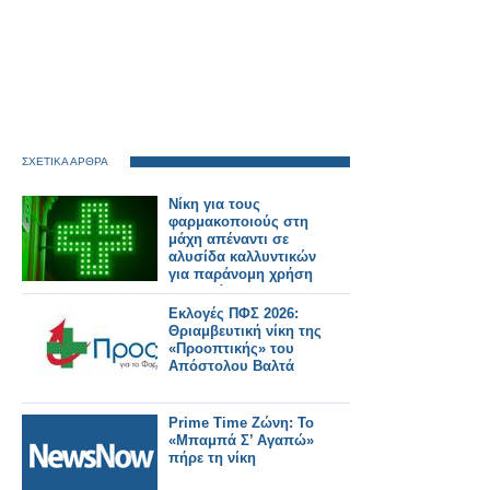
ΣΧΕΤΙΚΑ ΑΡΘΡΑ
Νίκη για τους
φαρμακοποιούς στη
μάχη απέναντι σε
αλυσίδα καλλυντικών
για παράνομη χρήση
του πράσινου
σταυρού
Εκλογές ΠΦΣ 2026:
Θριαμβευτική νίκη της
«Προοπτικής» του
Απόστολου Βαλτά
Prime Time Ζώνη: Το
«Μπαμπά Σ’ Αγαπώ»
πήρε τη νίκη