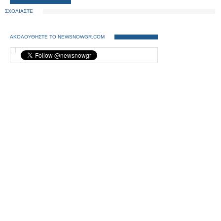
ΣΧΟΛΙΑΣΤΕ
ΑΚΟΛΟΥΘΗΣΤΕ ΤΟ NEWSNOWGR.COM